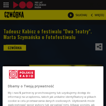
shopping_cart



WIĘCEJ
SŁUCHAJ

Tadeusz Kabicz o festiwalu "Dwa Teatry".
Marta Szymańska o Fotofestiwalu
Dbamy o Twoją prywatność
My i nasi
5
partnerzy przechowujemy lub uzyskujemy dostęp do
informacji na urządzeniu, takich jak unikalne identyfikatory w plikach
cookie w celu przetwarzania danych osobowych. Użytkownik może
zaakceptować swoje wybory lub zarządzać nimi, klikając poniżej, jak