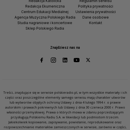
Redakcja Katolicka
Regulamin serwisu
Redakcja Ekumeniczna
Polityka prywatności
Centrum Edukacji Medialnej
Ustawienia prywatności
Agencja Muzyczna Polskiego Radia
Dane osobowe
Studia nagraniowe i koncertowe
Kontakt
Sklep Polskiego Radia
Znajdziesz nas na
Treści, znajdujące się w serwisie polskieradio.pl, w tym wszystkie materiały i ich
części oraz poszczególne elementy samego serwisu mają charakter utworów
lub wytworów objętych ochroną Ustawy z dnia 4 lutego 1994 r. o prawie
autorskim i prawach pokrewnych lub Ustawy z dnia 30 czerwca 2000 r. Prawo
własności przemysłowej. Prawa o których mowa w zdaniu poprzedzającym
przysługują Polskiemu Radiu S.A. w likwidacji lub podmiotom trzecim.
Jakiekolwiek kopiowanie, zapisywanie, powielanie, reprodukowanie oraz
rozpowszechnianie materiałów zamieszczonych w serwisie, zarówno w części,