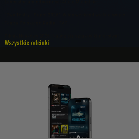
Laboratorium odporności Alicja Michalska
"Dwa Teatry - Sopot 2026". W ten weekend wielkie święto
Teatru Polskiego Radia i TVP
Piknik Naukowy 2026. Naucz się sztuki wikliniarstwa!
Wszystkie odcinki