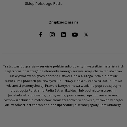
Sklep Polskiego Radia
Znajdziesz nas na
Treści, znajdujące się w serwisie polskieradio.pl, w tym wszystkie materiały i ich
części oraz poszczególne elementy samego serwisu mają charakter utworów
lub wytworów objętych ochroną Ustawy z dnia 4 lutego 1994 r. o prawie
autorskim i prawach pokrewnych lub Ustawy z dnia 30 czerwca 2000 r. Prawo
własności przemysłowej. Prawa o których mowa w zdaniu poprzedzającym
przysługują Polskiemu Radiu S.A. w likwidacji lub podmiotom trzecim.
Jakiekolwiek kopiowanie, zapisywanie, powielanie, reprodukowanie oraz
rozpowszechnianie materiałów zamieszczonych w serwisie, zarówno w części,
jak i w całości jest zabronione bez uprzedniej pisemnej zgody uprawnionego.