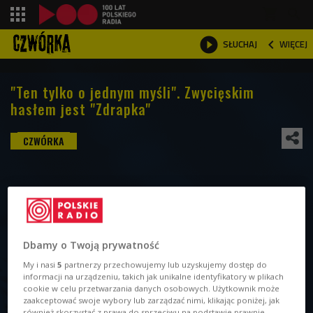
shopping_cart



WIĘCEJ
SŁUCHAJ

"Ten tylko o jednym myśli". Zwycięskim
hasłem jest "Zdrapka"
Dbamy o Twoją prywatność
My i nasi
5
partnerzy przechowujemy lub uzyskujemy dostęp do
informacji na urządzeniu, takich jak unikalne identyfikatory w plikach
cookie w celu przetwarzania danych osobowych. Użytkownik może
zaakceptować swoje wybory lub zarządzać nimi, klikając poniżej, jak
również skorzystać z prawa do sprzeciwu na podstawie prawnie