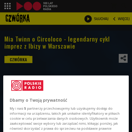
shopping_cart



WIĘCEJ
SŁUCHAJ

Mia Twinn o Circoloco - legendarny cykl
imprez z Ibizy w Warszawie
Dbamy o Twoją prywatność
My i nasi
5
partnerzy przechowujemy lub uzyskujemy dostęp do
informacji na urządzeniu, takich jak unikalne identyfikatory w plikach
cookie w celu przetwarzania danych osobowych. Użytkownik może
zaakceptować swoje wybory lub zarządzać nimi, klikając poniżej, jak
również skorzystać z prawa do sprzeciwu na podstawie prawnie