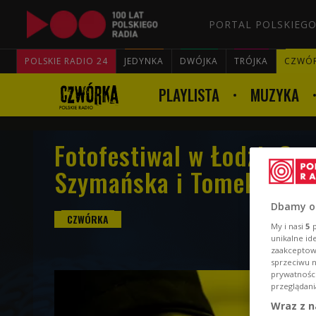
PORTAL POLSKIEGO
POLSKIE RADIO 24
JEDYNKA
DWÓJKA
TRÓJKA
CZWÓ
PLAYLISTA
MUZYKA
Fotofestiwal w Łodzi. O 
Szymańska i Tomek Gutk
Dbamy o
My i nasi
5
p
unikalne id
zaakceptowa
sprzeciwu 
prywatnośc
przeglądani
Wraz z n