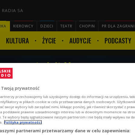
 RADIA SA
RKA
KIEROWCY
DZIECI
TEATR
CHOPIN
PR DLA ZAGRAN
KULTURA
ŻYCIE
AUDYCJE
PODCASTY

tym opowiadali Marta
owski
 Twoją prywatność
artnerzy przechowujemy lub uzyskujemy dostęp do informacji na urządzeniu, taki
entyfikatory w plikach cookie w celu przetwarzania danych osobowych. Użytkown
ć swoje wybory lub zarządzać nimi, klikając poniżej, jak również skorzystać z pra
na podstawie prawnie uzasadnionego interesu lub w dowolnym momencie na stroni
i. Te wybory będą sygnalizowane naszym partnerom i nie będą miały wpływu na d
a.
Polityka prywatności
aszymi partnerami przetwarzamy dane w celu zapewnienia: