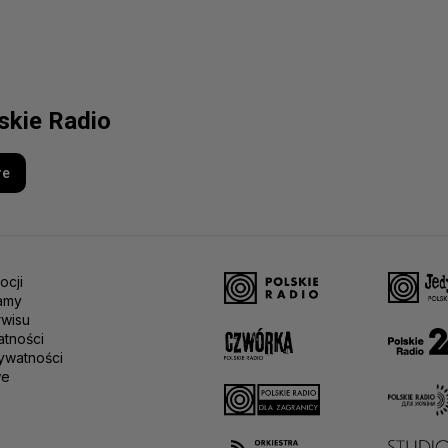
lskie Radio
re
ocji
amy
rwisu
atności
ywatności
we