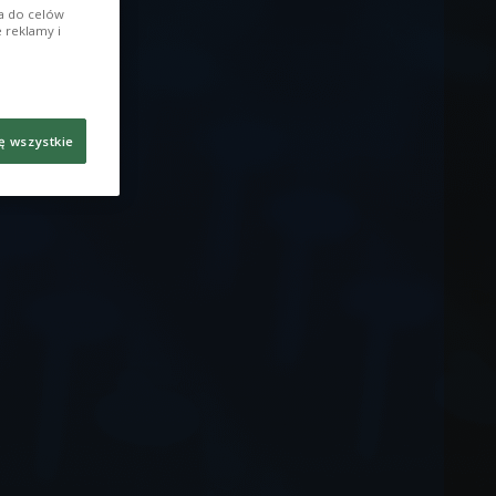
ia do celów
 reklamy i
ę wszystkie