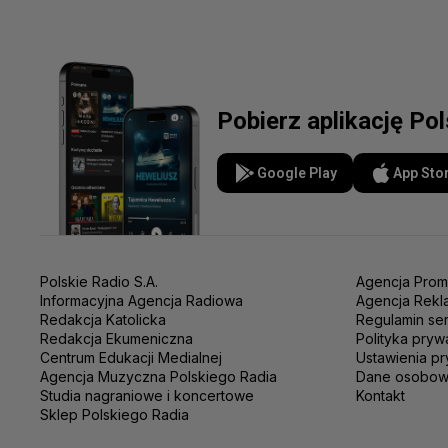
Pobierz aplikację Po
Google Play
App Sto
Polskie Radio S.A.
Agencja Prom
Informacyjna Agencja Radiowa
Agencja Rekl
Redakcja Katolicka
Regulamin se
Redakcja Ekumeniczna
Polityka pryw
Centrum Edukacji Medialnej
Ustawienia pr
Agencja Muzyczna Polskiego Radia
Dane osobo
Studia nagraniowe i koncertowe
Kontakt
Sklep Polskiego Radia