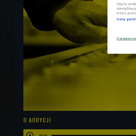
Użycie dokł
identyfikac
treści, pom
Lista par
Ustawieni
O AUDYCJI
00:00