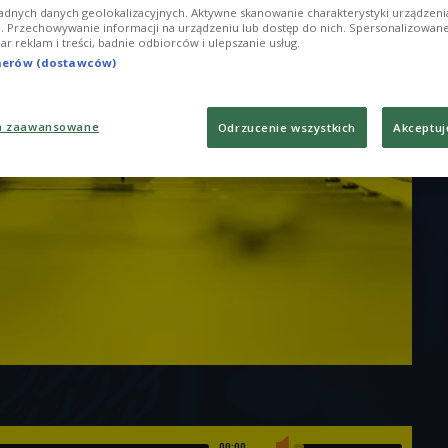
adnych danych geolokalizacyjnych. Aktywne skanowanie charakterystyki urządzen
ji. Przechowywanie informacji na urządzeniu lub dostęp do nich. Spersonalizowane
iar reklam i treści, badnie odbiorców i ulepszanie usług.
tnerów (dostawców)
a zaawansowane
Odrzucenie wszystkich
Akceptuj
00:00