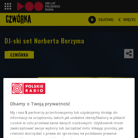
shopping_cart



WIĘCEJ
SŁUCHAJ

DJ-ski set Norberta Borzyma
Dbamy o Twoją prywatność
My i nasi
5
partnerzy przechowujemy lub uzyskujemy dostęp do
informacji na urządzeniu, takich jak unikalne identyfikatory w plikach
cookie w celu przetwarzania danych osobowych. Użytkownik może
zaakceptować swoje wybory lub zarządzać nimi, klikając poniżej, jak
również skorzystać z prawa do sprzeciwu na podstawie prawnie