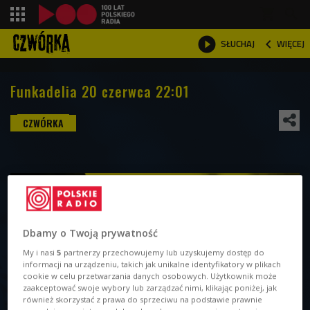
shopping_cart



WIĘCEJ
SŁUCHAJ

Funkadelia 20 czerwca 22:01
Dbamy o Twoją prywatność
My i nasi
5
partnerzy przechowujemy lub uzyskujemy dostęp do
informacji na urządzeniu, takich jak unikalne identyfikatory w plikach
cookie w celu przetwarzania danych osobowych. Użytkownik może
zaakceptować swoje wybory lub zarządzać nimi, klikając poniżej, jak
również skorzystać z prawa do sprzeciwu na podstawie prawnie