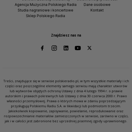
Agencja Muzyczna Polskiego Radia
Dane osobowe
Studia nagraniowe i koncertowe
Kontakt
Sklep Polskiego Radia
Znajdziesz nas na
Treści, znajdujące się w serwisie polskieradio.pl, w tym wszystkie materiały i ich
części oraz poszczególne elementy samego serwisu mają charakter utworów
lub wytworów objętych ochroną Ustawy z dnia 4 lutego 1994 r. o prawie
autorskim i prawach pokrewnych lub Ustawy z dnia 30 czerwca 2000 r. Prawo
własności przemysłowej. Prawa o których mowa w zdaniu poprzedzającym
przysługują Polskiemu Radiu S.A. w likwidacji lub podmiotom trzecim.
Jakiekolwiek kopiowanie, zapisywanie, powielanie, reprodukowanie oraz
rozpowszechnianie materiałów zamieszczonych w serwisie, zarówno w części,
jak i w całości jest zabronione bez uprzedniej pisemnej zgody uprawnionego.