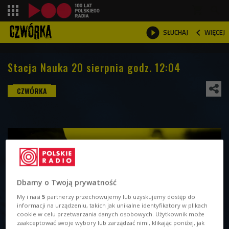
shopping_cart



WIĘCEJ
SŁUCHAJ

Stacja Nauka 20 sierpnia godz. 12:04
Dbamy o Twoją prywatność
My i nasi
5
partnerzy przechowujemy lub uzyskujemy dostęp do
informacji na urządzeniu, takich jak unikalne identyfikatory w plikach
cookie w celu przetwarzania danych osobowych. Użytkownik może
zaakceptować swoje wybory lub zarządzać nimi, klikając poniżej, jak