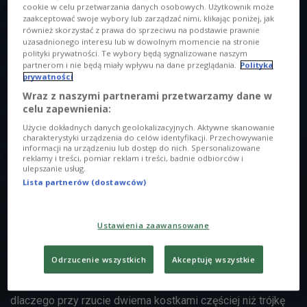
cookie w celu przetwarzania danych osobowych. Użytkownik może
zaakceptować swoje wybory lub zarządzać nimi, klikając poniżej, jak
również skorzystać z prawa do sprzeciwu na podstawie prawnie
O AUDYCJI
uzasadnionego interesu lub w dowolnym momencie na stronie
polityki prywatności. Te wybory będą sygnalizowane naszym
partnerom i nie będą miały wpływu na dane przeglądania.
Polityka
00:00
00:00
prywatności
Wraz z naszymi partnerami przetwarzamy dane w
Tytuł
celu zapewnienia:
Stacja Nauka
2020/04/07
12:00
Użycie dokładnych danych geolokalizacyjnych. Aktywne skanowanie
charakterystyki urządzenia do celów identyfikacji. Przechowywanie
informacji na urządzeniu lub dostęp do nich. Spersonalizowane
Prowadzący
reklamy i treści, pomiar reklam i treści, badnie odbiorców i
ulepszanie usług.
Kuniszewicz Patryk
Lista partnerów (dostawców)
Opis
Las deszczowy na Antarktydzie? Witamina D niezbędna do
Ustawienia zaawansowane
dobrego życia. Nowe misje kosmiczne. Przekleństwa i
wulgaryzmy-czy są błędem językowym? Matura z
Odrzucenie wszystkich
Akceptuję wszystkie
matematyki-rachunek prawdopodobieństwa. Sprawdzimy,
czy można się wzbogacić znając ten dział matematyki oraz
dlaczego przy rzucie dwiema kostkami częściej niż trójkę