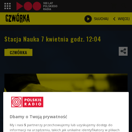
shopping_cart



WIĘCEJ
SŁUCHAJ

Stacja Nauka 7 kwietnia godz. 12:04
Dbamy o Twoją prywatność
My i nasi
5
partnerzy przechowujemy lub uzyskujemy dostęp do
informacji na urządzeniu, takich jak unikalne identyfikatory w plikach