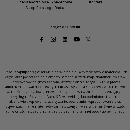
Studia nagraniowe i koncertowe
Kontakt
Sklep Polskiego Radia
Znajdziesz nas na
Treści, znajdujące się w serwisie polskieradio.pl, w tym wszystkie materiały i ich
części oraz poszczególne elementy samego serwisu mają charakter utworów
lub wytworów objętych ochroną Ustawy z dnia 4 lutego 1994 r. o prawie
autorskim i prawach pokrewnych lub Ustawy z dnia 30 czerwca 2000 r. Prawo
własności przemysłowej. Prawa o których mowa w zdaniu poprzedzającym
przysługują Polskiemu Radiu S.A. w likwidacji lub podmiotom trzecim.
Jakiekolwiek kopiowanie, zapisywanie, powielanie, reprodukowanie oraz
rozpowszechnianie materiałów zamieszczonych w serwisie, zarówno w części,
jak i w całości jest zabronione bez uprzedniej pisemnej zgody uprawnionego.