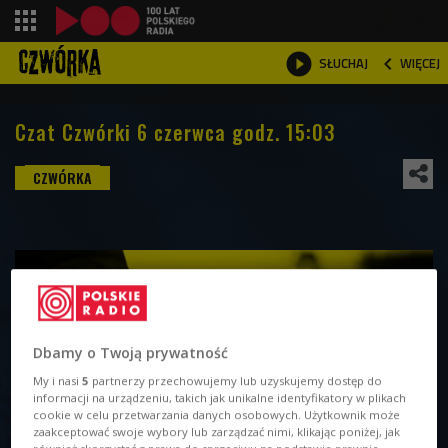
shopping_cart



WIĘCEJ
SŁUCHAJ

Czat Czwórki 6 czerwca godz. 15:03
Dbamy o Twoją prywatność
My i nasi
5
partnerzy przechowujemy lub uzyskujemy dostęp do
informacji na urządzeniu, takich jak unikalne identyfikatory w plikach
cookie w celu przetwarzania danych osobowych. Użytkownik może
zaakceptować swoje wybory lub zarządzać nimi, klikając poniżej, jak