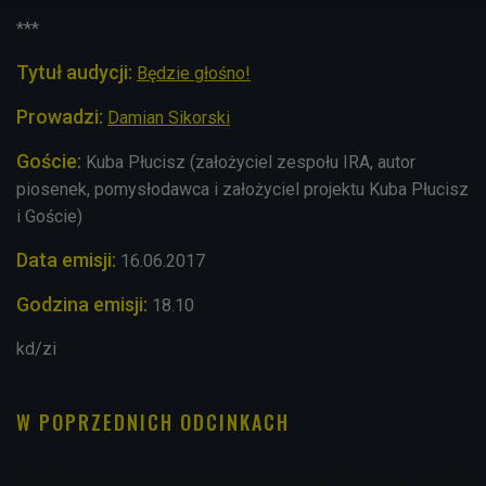
***
Tytuł audycji:
Będzie głośno!
Prowadzi:
Damian Sikorski
Goście:
Kuba Płucisz (założyciel zespołu IRA, autor
piosenek, pomysłodawca i założyciel projektu Kuba Płucisz
i Goście)
Data emisji:
16.06.2017
Godzina emisji:
18.10
kd/zi
W POPRZEDNICH ODCINKACH
Alex Clov o nadchodzącym albumie Ninja Episkopat "Ubryk"