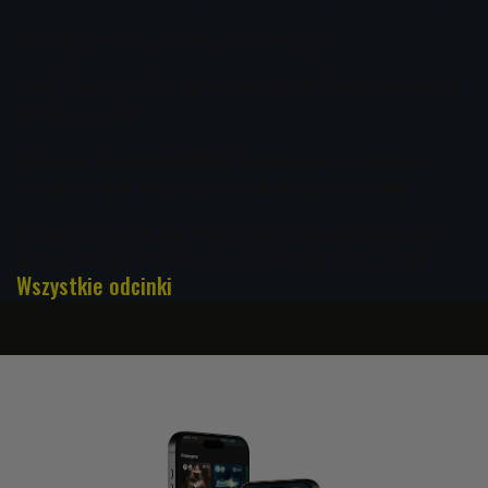
Karo Jop o emocjach ukrytych w muzyce
Stany Pośrednie zagrały w Czwórce. To laureaci konkursu
"Będzie głośno"
Rozmowa z zespołem Stany Pośrednie po koncercie w
studiu Czwórki. Audycję prowadził Adam Smolarek
Koncert zespołu Stany Pośrednie - laureatów konkursu
"Będzie Głośno!". Audycję prowadził Adam Smolarek
Wszystkie odcinki