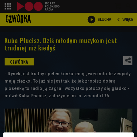
shopping_cart



WIĘCEJ
SŁUCHAJ

Kuba Płucisz. Dziś młodym muzykom jest
trudniej niż kiedyś
- Rynek jest trudny i pełen konkurencji, więc młode zespoły
mają ciężko. To już nie jest tak, że jak zrobisz dobrą
piosenkę to radio ją zagra i wszystko potoczy się gładko -
mówił Kuba Płucisz, założyciel m.in. zespołu IRA.