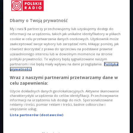
Dbamy o Twoją prywatność
My i nasi
5
partnerzy przechowujemy lub uzyskujemy dostęp do
informacji na urządzeniu, takich jak unikalne identyfikatory w plikach
cookie w celu przetwarzania danych osobowych. Użytkownik może
zaakceptować swoje wybory lub zarządzać nimi, klikając poniżej, jak
Kuba Płucisz i Damian Sikorski
Foto: Czwórka
również skorzystać z prawa do sprzeciwu na podstawie prawnie
O AUDYCJI
uzasadnionego interesu lub w dowolnym momencie na stronie
polityki prywatności. Te wybory będą sygnalizowane naszym
partnerom i nie będą miały wpływu na dane przeglądania.
Polityka
00:00
00:00
prywatności
Wraz z naszymi partnerami przetwarzamy dane w
Tytuł
celu zapewnienia:
Kuba Płucisz. Dziś młodym muzykom jest trudniej niż kiedyś
Użycie dokładnych danych geolokalizacyjnych. Aktywne skanowanie
charakterystyki urządzenia do celów identyfikacji. Przechowywanie
informacji na urządzeniu lub dostęp do nich. Spersonalizowane
Opis
reklamy i treści, pomiar reklam i treści, badnie odbiorców i
W Czwórce muzyk opowiadał m.in. o swoim autorskim
ulepszanie usług.
Lista partnerów (dostawców)
projekcie Kuba Płucisz i Goście, w którym usłyszymy m.in.
Sebastiana Riedla, Rudą z Red Lips, Łukasza Drapałę czy
Damiana Ukeje. Płucisz wydał z nimi płytę "Tu jest mój dom"