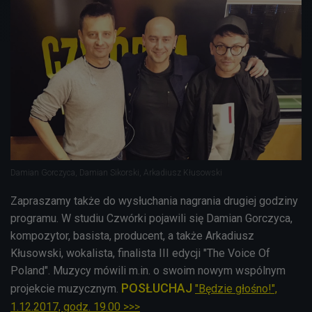
Damian Gorczyca, Damian Sikorski, Arkadiusz Kłusowski
Zapraszamy także do wysłuchania nagrania drugiej godziny
programu. W studiu Czwórki pojawili się Damian Gorczyca,
kompozytor, basista, producent, a także Arkadiusz
Kłusowski, wokalista, finalista III edycji "The Voice Of
Poland". Muzycy mówili m.in. o swoim nowym wspólnym
POSŁUCHAJ
projekcie muzycznym.
"Będzie głośno!",
1.12.2017, godz. 19.00 >>>