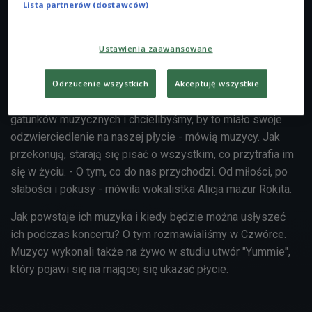
Lista partnerów (dostawców)
koncertów mieszamy własną twórczość z coverami. W
przyszłym roku grupa planuje wydanie debiutanckiego
albumu, złożony z około 10 utworów, utrzymanych w
Ustawienia zaawansowane
różnych klimatach. Nad materiałem pracują we własnym
studiu. - Wiosną albo latem krążek powinien się ukazać,
Odrzucenie wszystkich
Akceptuję wszystkie
jesteśmy w połowie pracy. Każdy z nas słucha innych
gatunków muzycznych i chcielibyśmy, by to miało swoje
odzwierciedlenie na naszej płycie - mówią muzycy. Jak
przekonują, starają się pisać o wszystkim, co przytrafia im
się w życiu. - O tym, co do nas przychodzi. Od miłości, po
słabości i pokusy - mówiła wokalistka Alicja mazur Rokita.
Jak powstaje ich muzyka i kiedy będzie można usłyszeć
ich podczas koncertu? O tym rozmawialiśmy w Czwórce.
Muzycy wykonali także na żywo w studiu utwór "Yummie",
który pojawi się na mającej się ukazać płycie.