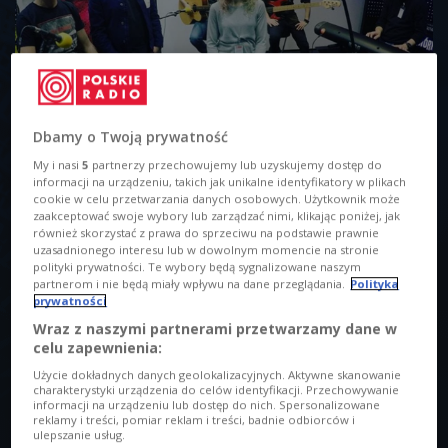
Dbamy o Twoją prywatność
My i nasi
5
partnerzy przechowujemy lub uzyskujemy dostęp do
Grupa sPolish wykonała w studiu na żywo numer "Yummie"
Foto: Czwórka
informacji na urządzeniu, takich jak unikalne identyfikatory w plikach
cookie w celu przetwarzania danych osobowych. Użytkownik może
O AUDYCJI
zaakceptować swoje wybory lub zarządzać nimi, klikając poniżej, jak
również skorzystać z prawa do sprzeciwu na podstawie prawnie
uzasadnionego interesu lub w dowolnym momencie na stronie
00:00
00:00
polityki prywatności. Te wybory będą sygnalizowane naszym
partnerom i nie będą miały wpływu na dane przeglądania.
Polityka
Tytuł
prywatności
Będzie głośno! 1 grudnia godz. 18:06
01.12.2017
18:06
Wraz z naszymi partnerami przetwarzamy dane w
celu zapewnienia:
Opis
Użycie dokładnych danych geolokalizacyjnych. Aktywne skanowanie
charakterystyki urządzenia do celów identyfikacji. Przechowywanie
- W naszym reperturze byli Sting, Alicia Keys, Rudimental,
informacji na urządzeniu lub dostęp do nich. Spersonalizowane
Alanis Morissette - wymieniała wokalistka, Alicja Mazur
reklamy i treści, pomiar reklam i treści, badnie odbiorców i
ulepszanie usług.
Rokita. W tej chwili gramy elektroniczny rock, a podczas