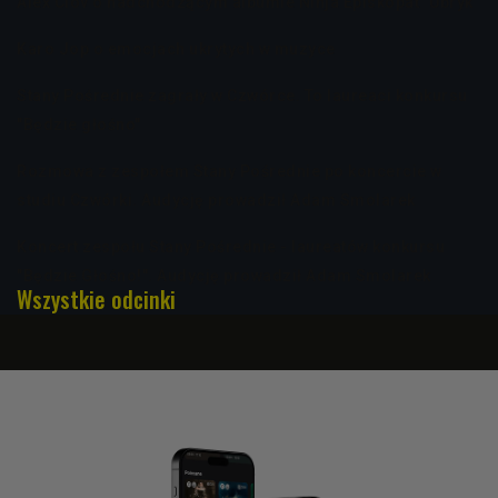
Alex Clov o nadchodzącym albumie Ninja Episkopat "Ubryk"
Karo Jop o emocjach ukrytych w muzyce
Stany Pośrednie zagrały w Czwórce. To laureaci konkursu
"Będzie głośno"
Rozmowa z zespołem Stany Pośrednie po koncercie w
studiu Czwórki. Audycję prowadził Adam Smolarek
Koncert zespołu Stany Pośrednie - laureatów konkursu
"Będzie Głośno!". Audycję prowadził Adam Smolarek
Wszystkie odcinki