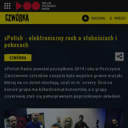
shopping_cart



WIĘCEJ
SŁUCHAJ

sPolish - elektroniczny rock o słabościach i
pokusach
sPolish Radio powstał początkiem 2014 roku w Pszczynie.
Założeniem członków zespołu było wspólne granie muzyki,
której na co dzień słuchają, czyli m.in. covery. Dziś na
koncie grupa ma kilkadziesiąt koncertów, a z grupy
coverowej stali się pełnoprawnym poprockowym składem.