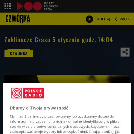
shopping_cart



WIĘCEJ
SŁUCHAJ

Zaklinacze Czasu 5 stycznia godz. 14:04
Dbamy o Twoją prywatność
My i nasi
5
partnerzy przechowujemy lub uzyskujemy dostęp do
informacji na urządzeniu, takich jak unikalne identyfikatory w plikach
cookie w celu przetwarzania danych osobowych. Użytkownik może
zaakceptować swoje wybory lub zarządzać nimi, klikając poniżej, jak