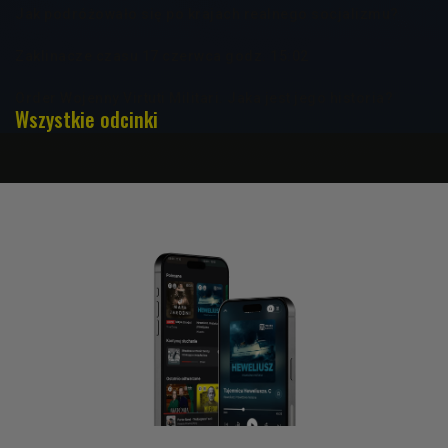
Jak podróżowało się po krajach realnego socjalizmu?
Zaklinacze czasu 17 czerwca godz. 15:02
Order Wojenny Virtuti Militari. Jaka jest jego historia?
Wszystkie odcinki