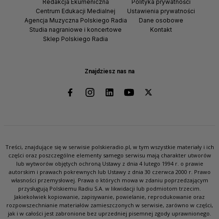
Redakcja Ekumeniczna
Polityka prywatności
Centrum Edukacji Medialnej
Ustawienia prywatności
Agencja Muzyczna Polskiego Radia
Dane osobowe
Studia nagraniowe i koncertowe
Kontakt
Sklep Polskiego Radia
Znajdziesz nas na
Treści, znajdujące się w serwisie polskieradio.pl, w tym wszystkie materiały i ich
części oraz poszczególne elementy samego serwisu mają charakter utworów
lub wytworów objętych ochroną Ustawy z dnia 4 lutego 1994 r. o prawie
autorskim i prawach pokrewnych lub Ustawy z dnia 30 czerwca 2000 r. Prawo
własności przemysłowej. Prawa o których mowa w zdaniu poprzedzającym
przysługują Polskiemu Radiu S.A. w likwidacji lub podmiotom trzecim.
Jakiekolwiek kopiowanie, zapisywanie, powielanie, reprodukowanie oraz
rozpowszechnianie materiałów zamieszczonych w serwisie, zarówno w części,
jak i w całości jest zabronione bez uprzedniej pisemnej zgody uprawnionego.