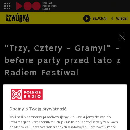
shopping_cart



SŁUCHAJ
WIĘCEJ

"Trzy, Cztery - Gramy!" -
before party przed Lato z
Radiem Festiwal
Dbamy o Twoją prywatność
My i nasi
5
partnerzy przechowujemy lub uzyskujemy dostęp do
informacji na urządzeniu, takich jak unikalne identyfikatory w plikach
cookie w celu przetwarzania danych osobowych. Użytkownik może