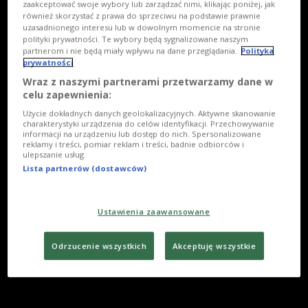
zaakceptować swoje wybory lub zarządzać nimi, klikając poniżej, jak
również skorzystać z prawa do sprzeciwu na podstawie prawnie
uzasadnionego interesu lub w dowolnym momencie na stronie
polityki prywatności. Te wybory będą sygnalizowane naszym
partnerom i nie będą miały wpływu na dane przeglądania.
Polityka
prywatności
Wraz z naszymi partnerami przetwarzamy dane w
celu zapewnienia:
Użycie dokładnych danych geolokalizacyjnych. Aktywne skanowanie
charakterystyki urządzenia do celów identyfikacji. Przechowywanie
informacji na urządzeniu lub dostęp do nich. Spersonalizowane
reklamy i treści, pomiar reklam i treści, badnie odbiorców i
ulepszanie usług.
Lista partnerów (dostawców)
Ustawienia zaawansowane
Odrzucenie wszystkich
Akceptuję wszystkie