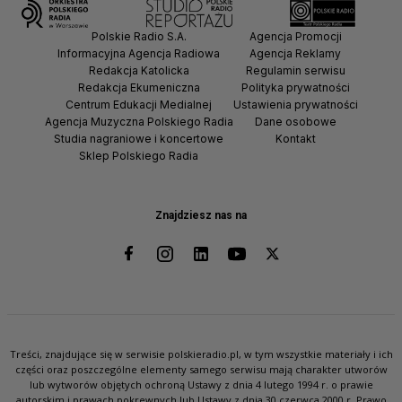
Polskie Radio S.A.
Agencja Promocji
Informacyjna Agencja Radiowa
Agencja Reklamy
Redakcja Katolicka
Regulamin serwisu
Redakcja Ekumeniczna
Polityka prywatności
Centrum Edukacji Medialnej
Ustawienia prywatności
Agencja Muzyczna Polskiego Radia
Dane osobowe
Studia nagraniowe i koncertowe
Kontakt
Sklep Polskiego Radia
Znajdziesz nas na
Treści, znajdujące się w serwisie polskieradio.pl, w tym wszystkie materiały i ich
części oraz poszczególne elementy samego serwisu mają charakter utworów
lub wytworów objętych ochroną Ustawy z dnia 4 lutego 1994 r. o prawie
autorskim i prawach pokrewnych lub Ustawy z dnia 30 czerwca 2000 r. Prawo