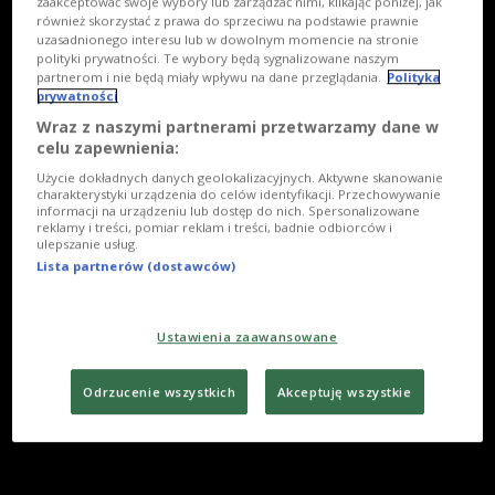
zaakceptować swoje wybory lub zarządzać nimi, klikając poniżej, jak
również skorzystać z prawa do sprzeciwu na podstawie prawnie
uzasadnionego interesu lub w dowolnym momencie na stronie
polityki prywatności. Te wybory będą sygnalizowane naszym
partnerom i nie będą miały wpływu na dane przeglądania.
Polityka
prywatności
Wraz z naszymi partnerami przetwarzamy dane w
celu zapewnienia:
Użycie dokładnych danych geolokalizacyjnych. Aktywne skanowanie
charakterystyki urządzenia do celów identyfikacji. Przechowywanie
informacji na urządzeniu lub dostęp do nich. Spersonalizowane
reklamy i treści, pomiar reklam i treści, badnie odbiorców i
ulepszanie usług.
Lista partnerów (dostawców)
Ustawienia zaawansowane
Odrzucenie wszystkich
Akceptuję wszystkie