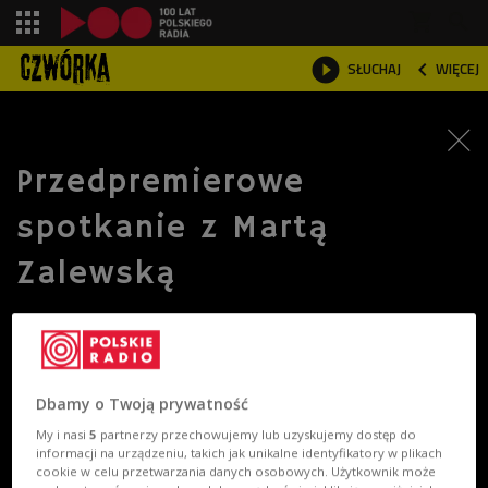
shopping_cart



SŁUCHAJ
WIĘCEJ

Przedpremierowe
spotkanie z Martą
Zalewską
Dbamy o Twoją prywatność
My i nasi
5
partnerzy przechowujemy lub uzyskujemy dostęp do
informacji na urządzeniu, takich jak unikalne identyfikatory w plikach
cookie w celu przetwarzania danych osobowych. Użytkownik może