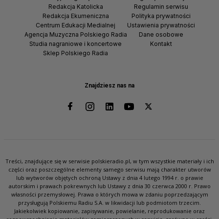
Redakcja Katolicka
Regulamin serwisu
Redakcja Ekumeniczna
Polityka prywatności
Centrum Edukacji Medialnej
Ustawienia prywatności
Agencja Muzyczna Polskiego Radia
Dane osobowe
Studia nagraniowe i koncertowe
Kontakt
Sklep Polskiego Radia
Znajdziesz nas na
Treści, znajdujące się w serwisie polskieradio.pl, w tym wszystkie materiały i ich
części oraz poszczególne elementy samego serwisu mają charakter utworów
lub wytworów objętych ochroną Ustawy z dnia 4 lutego 1994 r. o prawie
autorskim i prawach pokrewnych lub Ustawy z dnia 30 czerwca 2000 r. Prawo
własności przemysłowej. Prawa o których mowa w zdaniu poprzedzającym
przysługują Polskiemu Radiu S.A. w likwidacji lub podmiotom trzecim.
Jakiekolwiek kopiowanie, zapisywanie, powielanie, reprodukowanie oraz