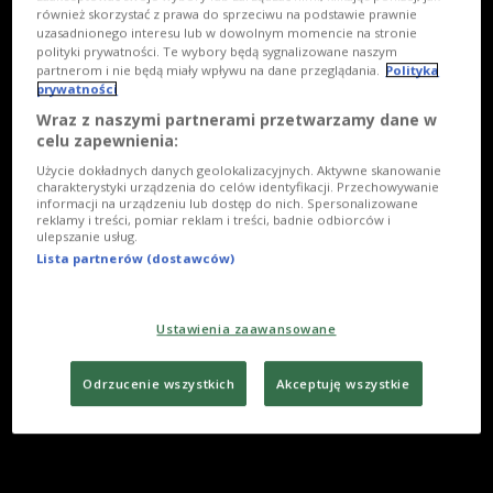
również skorzystać z prawa do sprzeciwu na podstawie prawnie
uzasadnionego interesu lub w dowolnym momencie na stronie
polityki prywatności. Te wybory będą sygnalizowane naszym
partnerom i nie będą miały wpływu na dane przeglądania.
Polityka
prywatności
Wraz z naszymi partnerami przetwarzamy dane w
celu zapewnienia:
Użycie dokładnych danych geolokalizacyjnych. Aktywne skanowanie
charakterystyki urządzenia do celów identyfikacji. Przechowywanie
informacji na urządzeniu lub dostęp do nich. Spersonalizowane
reklamy i treści, pomiar reklam i treści, badnie odbiorców i
ulepszanie usług.
Lista partnerów (dostawców)
Ustawienia zaawansowane
Odrzucenie wszystkich
Akceptuję wszystkie