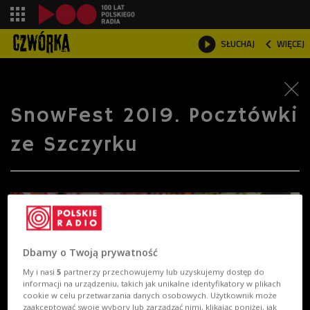
shopping_cart



SŁUCHAJ
WIĘCEJ

SnowFest 2019. Pocztówki
ze Szczyrku
Dbamy o Twoją prywatność
My i nasi
5
partnerzy przechowujemy lub uzyskujemy dostęp do
informacji na urządzeniu, takich jak unikalne identyfikatory w plikach
cookie w celu przetwarzania danych osobowych. Użytkownik może
zaakceptować swoje wybory lub zarządzać nimi, klikając poniżej, jak