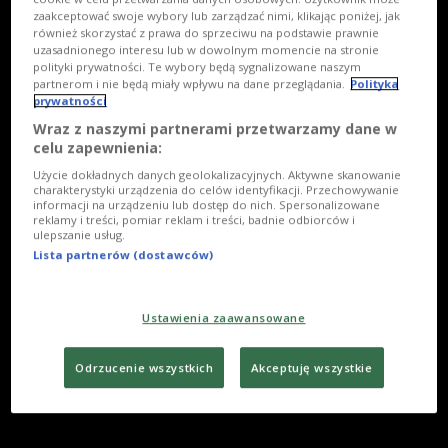
zaakceptować swoje wybory lub zarządzać nimi, klikając poniżej, jak
również skorzystać z prawa do sprzeciwu na podstawie prawnie
uzasadnionego interesu lub w dowolnym momencie na stronie
polityki prywatności. Te wybory będą sygnalizowane naszym
partnerom i nie będą miały wpływu na dane przeglądania.
Polityka
prywatności
Wraz z naszymi partnerami przetwarzamy dane w
celu zapewnienia:
Użycie dokładnych danych geolokalizacyjnych. Aktywne skanowanie
charakterystyki urządzenia do celów identyfikacji. Przechowywanie
informacji na urządzeniu lub dostęp do nich. Spersonalizowane
reklamy i treści, pomiar reklam i treści, badnie odbiorców i
ulepszanie usług.
Lista partnerów (dostawców)
Ustawienia zaawansowane
Odrzucenie wszystkich
Akceptuję wszystkie