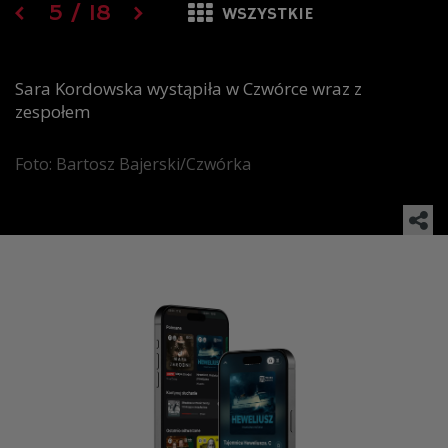
5
/
18
WSZYSTKIE
Sara Kordowska wystąpiła w Czwórce wraz z
zespołem
Foto: Bartosz Bajerski/Czwórka