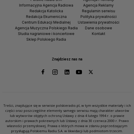
Informacyjna Agencja Radiowa
Agencja Reklamy
Redakcja Katolicka
Regulamin serwisu
Redakcja Ekumeniczna
Polityka prywatności
Centrum Edukacji Medialnej
Ustawienia prywatności
Agencja Muzyczna Polskiego Radia
Dane osobowe
Studia nagraniowe i koncertowe
Kontakt
Sklep Polskiego Radia
Znajdziesz nas na
Treści, znajdujące się w serwisie polskieradio.pl, w tym wszystkie materiały i ich
części oraz poszczególne elementy samego serwisu mają charakter utworów
lub wytworów objętych ochroną Ustawy z dnia 4 lutego 1994 r. o prawie
autorskim i prawach pokrewnych lub Ustawy z dnia 30 czerwca 2000 r. Prawo
własności przemysłowej. Prawa o których mowa w zdaniu poprzedzającym
przysługują Polskiemu Radiu S.A. w likwidacji lub podmiotom trzecim.