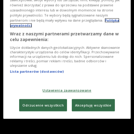
również skorzystać z prawa do sprzeciwu na podstawie prawnie
uzasadnionego interesu lub w dowolnym momencie na stronie
polityki prywatności. Te wybory będą sygnalizowane naszym
partnerom i nie będą miały wpływu na dane przeglądania.
Polityka
prywatności
Wraz z naszymi partnerami przetwarzamy dane w
celu zapewnienia:
Użycie dokładnych danych geolokalizacyjnych. Aktywne skanowanie
charakterystyki urządzenia do celów identyfikacji. Przechowywanie
informacji na urządzeniu lub dostęp do nich. Spersonalizowane
reklamy i treści, pomiar reklam i treści, badnie odbiorców i
ulepszanie usług.
Lista partnerów (dostawców)
Ustawienia zaawansowane
Odrzucenie wszystkich
Akceptuję wszystkie