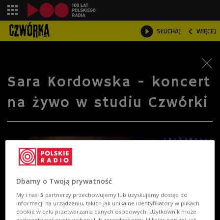
shopping_cart



SŁUCHAJ
WIĘCEJ

Sara Kordowska - koncert
na żywo w studiu Czwórki
Dbamy o Twoją prywatność
My i nasi
5
partnerzy przechowujemy lub uzyskujemy dostęp do
informacji na urządzeniu, takich jak unikalne identyfikatory w plikach
cookie w celu przetwarzania danych osobowych. Użytkownik może
zaakceptować swoje wybory lub zarządzać nimi, klikając poniżej, jak