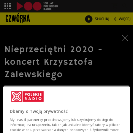
shopping_cart



SŁUCHAJ
WIĘCEJ

Nieprzeciętni 2020 -
koncert Krzysztofa
Zalewskiego
Dbamy o Twoją prywatność
My i nasi
5
partnerzy przechowujemy lub uzyskujemy dostęp do
informacji na urządzeniu, takich jak unikalne identyfikatory w plikach
cookie w celu przetwarzania danych osobowych. Użytkownik może