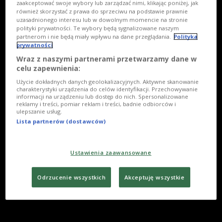
zaakceptować swoje wybory lub zarządzać nimi, klikając poniżej, jak
również skorzystać z prawa do sprzeciwu na podstawie prawnie
uzasadnionego interesu lub w dowolnym momencie na stronie
polityki prywatności. Te wybory będą sygnalizowane naszym
partnerom i nie będą miały wpływu na dane przeglądania.
Polityka
prywatności
Wraz z naszymi partnerami przetwarzamy dane w
celu zapewnienia:
Użycie dokładnych danych geolokalizacyjnych. Aktywne skanowanie
charakterystyki urządzenia do celów identyfikacji. Przechowywanie
informacji na urządzeniu lub dostęp do nich. Spersonalizowane
reklamy i treści, pomiar reklam i treści, badnie odbiorców i
ulepszanie usług.
Lista partnerów (dostawców)
Ustawienia zaawansowane
Odrzucenie wszystkich
Akceptuję wszystkie