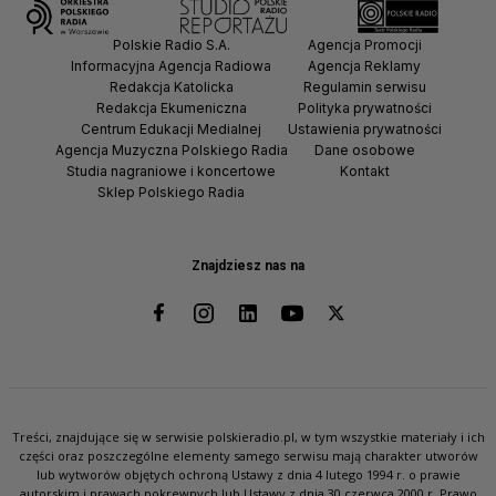
Polskie Radio S.A.
Agencja Promocji
Informacyjna Agencja Radiowa
Agencja Reklamy
Redakcja Katolicka
Regulamin serwisu
Redakcja Ekumeniczna
Polityka prywatności
Centrum Edukacji Medialnej
Ustawienia prywatności
Agencja Muzyczna Polskiego Radia
Dane osobowe
Studia nagraniowe i koncertowe
Kontakt
Sklep Polskiego Radia
Znajdziesz nas na
Treści, znajdujące się w serwisie polskieradio.pl, w tym wszystkie materiały i ich
części oraz poszczególne elementy samego serwisu mają charakter utworów
lub wytworów objętych ochroną Ustawy z dnia 4 lutego 1994 r. o prawie
autorskim i prawach pokrewnych lub Ustawy z dnia 30 czerwca 2000 r. Prawo