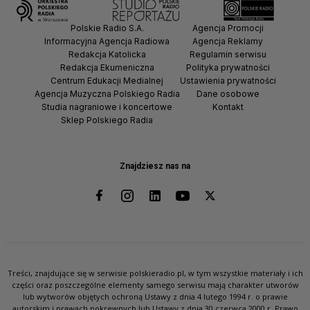
Polskie Radio S.A.
Agencja Promocji
Informacyjna Agencja Radiowa
Agencja Reklamy
Redakcja Katolicka
Regulamin serwisu
Redakcja Ekumeniczna
Polityka prywatności
Centrum Edukacji Medialnej
Ustawienia prywatności
Agencja Muzyczna Polskiego Radia
Dane osobowe
Studia nagraniowe i koncertowe
Kontakt
Sklep Polskiego Radia
Znajdziesz nas na
Treści, znajdujące się w serwisie polskieradio.pl, w tym wszystkie materiały i ich
części oraz poszczególne elementy samego serwisu mają charakter utworów
lub wytworów objętych ochroną Ustawy z dnia 4 lutego 1994 r. o prawie
autorskim i prawach pokrewnych lub Ustawy z dnia 30 czerwca 2000 r. Prawo