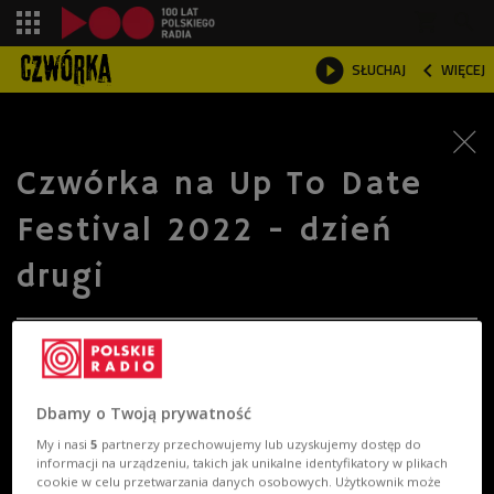
shopping_cart



SŁUCHAJ
WIĘCEJ

Czwórka na Up To Date
Festival 2022 - dzień
drugi
Dbamy o Twoją prywatność
My i nasi
5
partnerzy przechowujemy lub uzyskujemy dostęp do
informacji na urządzeniu, takich jak unikalne identyfikatory w plikach
cookie w celu przetwarzania danych osobowych. Użytkownik może