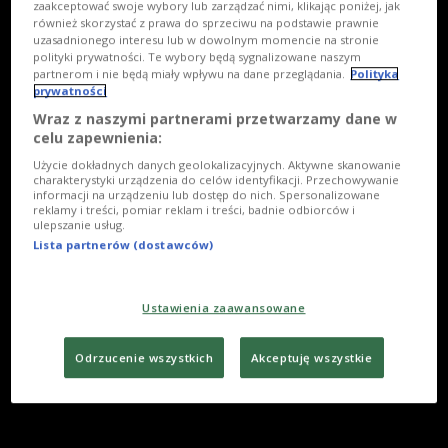
zaakceptować swoje wybory lub zarządzać nimi, klikając poniżej, jak
również skorzystać z prawa do sprzeciwu na podstawie prawnie
uzasadnionego interesu lub w dowolnym momencie na stronie
polityki prywatności. Te wybory będą sygnalizowane naszym
partnerom i nie będą miały wpływu na dane przeglądania.
Polityka
prywatności
Wraz z naszymi partnerami przetwarzamy dane w
celu zapewnienia:
Użycie dokładnych danych geolokalizacyjnych. Aktywne skanowanie
charakterystyki urządzenia do celów identyfikacji. Przechowywanie
informacji na urządzeniu lub dostęp do nich. Spersonalizowane
reklamy i treści, pomiar reklam i treści, badnie odbiorców i
ulepszanie usług.
Lista partnerów (dostawców)
Ustawienia zaawansowane
Odrzucenie wszystkich
Akceptuję wszystkie