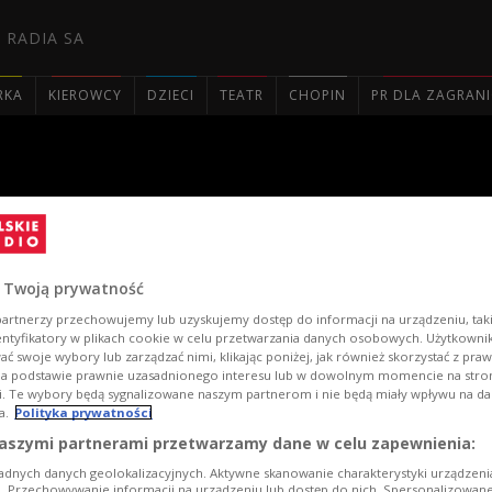
 RADIA SA
RKA
KIEROWCY
DZIECI
TEATR
CHOPIN
PR DLA ZAGRAN

órka była na miejscu
 Twoją prywatność
artnerzy przechowujemy lub uzyskujemy dostęp do informacji na urządzeniu, taki
entyfikatory w plikach cookie w celu przetwarzania danych osobowych. Użytkown
ć swoje wybory lub zarządzać nimi, klikając poniżej, jak również skorzystać z pra
na podstawie prawnie uzasadnionego interesu lub w dowolnym momencie na stroni
i. Te wybory będą sygnalizowane naszym partnerom i nie będą miały wpływu na d
a.
Polityka prywatności
aszymi partnerami przetwarzamy dane w celu zapewnienia:
HYRO
adnych danych geolokalizacyjnych. Aktywne skanowanie charakterystyki urządzen
ji. Przechowywanie informacji na urządzeniu lub dostęp do nich. Spersonalizowane