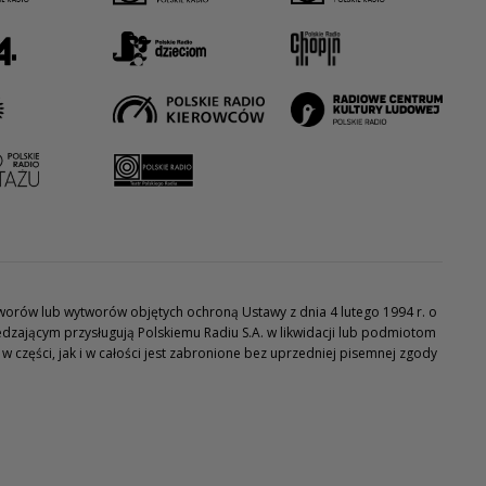
utworów lub wytworów objętych ochroną Ustawy z dnia 4 lutego 1994 r. o
dzającym przysługują Polskiemu Radiu S.A. w likwidacji lub podmiotom
części, jak i w całości jest zabronione bez uprzedniej pisemnej zgody