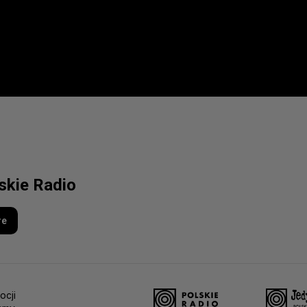
lskie Radio
re
ocji