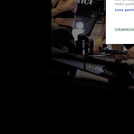
treści, pom
Lista par
Ustawieni