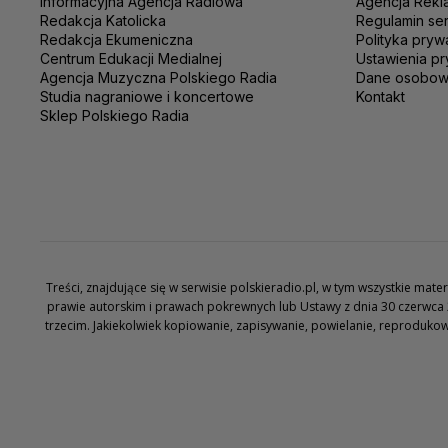
Informacyjna Agencja Radiowa
Agencja Rekl
Redakcja Katolicka
Regulamin se
Redakcja Ekumeniczna
Polityka pryw
Centrum Edukacji Medialnej
Ustawienia pr
Agencja Muzyczna Polskiego Radia
Dane osobo
Studia nagraniowe i koncertowe
Kontakt
Sklep Polskiego Radia
Treści, znajdujące się w serwisie polskieradio.pl, w tym wszystkie ma
prawie autorskim i prawach pokrewnych lub Ustawy z dnia 30 czerwca 
trzecim. Jakiekolwiek kopiowanie, zapisywanie, powielanie, reproduko