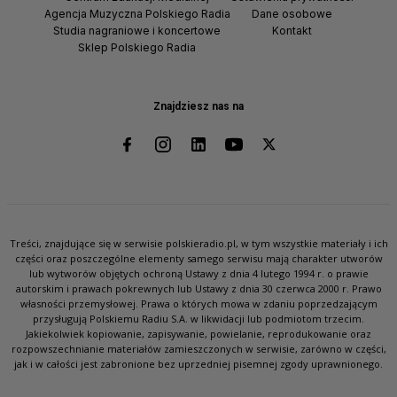
Agencja Muzyczna Polskiego Radia
Dane osobowe
Studia nagraniowe i koncertowe
Kontakt
Sklep Polskiego Radia
Znajdziesz nas na
Treści, znajdujące się w serwisie polskieradio.pl, w tym wszystkie materiały i ich
części oraz poszczególne elementy samego serwisu mają charakter utworów
lub wytworów objętych ochroną Ustawy z dnia 4 lutego 1994 r. o prawie
autorskim i prawach pokrewnych lub Ustawy z dnia 30 czerwca 2000 r. Prawo
własności przemysłowej. Prawa o których mowa w zdaniu poprzedzającym
przysługują Polskiemu Radiu S.A. w likwidacji lub podmiotom trzecim.
Jakiekolwiek kopiowanie, zapisywanie, powielanie, reprodukowanie oraz
rozpowszechnianie materiałów zamieszczonych w serwisie, zarówno w części,
jak i w całości jest zabronione bez uprzedniej pisemnej zgody uprawnionego.