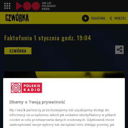
shopping_cart



WIĘCEJ
SŁUCHAJ

Faktofonia 1 stycznia godz. 19:04
Dbamy o Twoją prywatność
My i nasi
5
partnerzy przechowujemy lub uzyskujemy dostęp do
informacji na urządzeniu, takich jak unikalne identyfikatory w plikach
cookie w celu przetwarzania danych osobowych. Użytkownik może
zaakceptować swoje wybory lub zarządzać nimi, klikając poniżej, jak