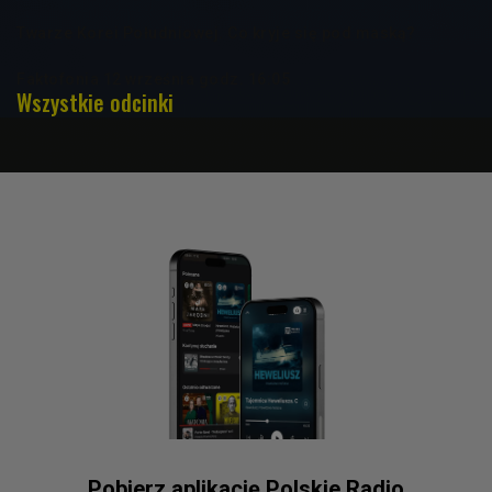
Twarze Korei Południowej. Co kryje się pod maską?
Faktofonia 12 września godz. 16:05
Wszystkie odcinki
Pobierz aplikację Polskie Radio