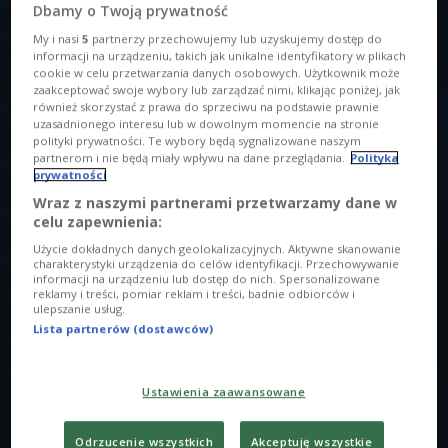
Dbamy o Twoją prywatność
My i nasi
5
partnerzy przechowujemy lub uzyskujemy dostęp do
informacji na urządzeniu, takich jak unikalne identyfikatory w plikach
cookie w celu przetwarzania danych osobowych. Użytkownik może
zaakceptować swoje wybory lub zarządzać nimi, klikając poniżej, jak
również skorzystać z prawa do sprzeciwu na podstawie prawnie
Project masow
Foto: Czwórka/Mateusz Kulik
uzasadnionego interesu lub w dowolnym momencie na stronie
O AUDYCJI
polityki prywatności. Te wybory będą sygnalizowane naszym
partnerom i nie będą miały wpływu na dane przeglądania.
Polityka
prywatności
00:00
00:00
Wraz z naszymi partnerami przetwarzamy dane w
celu zapewnienia:
Tytuł
Użycie dokładnych danych geolokalizacyjnych. Aktywne skanowanie
12”/h: Project Masow - winylowe back to back
charakterystyki urządzenia do celów identyfikacji. Przechowywanie
informacji na urządzeniu lub dostęp do nich. Spersonalizowane
reklamy i treści, pomiar reklam i treści, badnie odbiorców i
Opis
ulepszanie usług.
Szmer jest producentem oraz promotorem działającym w
Lista partnerów (dostawców)
Mødule, duecie The Effaith oraz solo. Gra nieprzerwanie od
2011 roku. Jako The Effaith zagrali w większości polskich
Ustawienia zaawansowane
klubów, a także w berlińskich Birgit&Bier, Kosmonaut i
Tresor. Wraz z Mødule odpowiedzialny jest za zamieszanie
Odrzucenie wszystkich
Akceptuję wszystkie
w południowej części Polski za sprawą imprez z