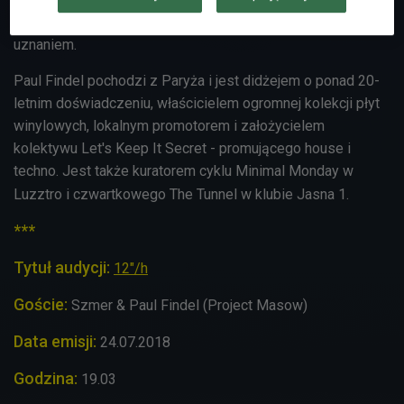
zagranicznymi importami, które cieszą się dużym
uznaniem.
Paul Findel pochodzi z Paryża i jest didżejem o ponad 20-
letnim doświadczeniu, właścicielem ogromnej kolekcji płyt
winylowych, lokalnym promotorem i założycielem
kolektywu Let's Keep It Secret - promującego house i
techno. Jest także kuratorem cyklu Minimal Monday w
Luzztro i czwartkowego The Tunnel w klubie Jasna 1.
***
Tytuł audycji:
12"/h
Goście:
Szmer & Paul Findel (Project Masow)
Data emisji:
24
.07.2018
Godzina:
19.03