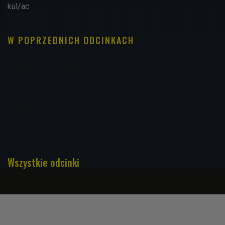
kul/ac
W POPRZEDNICH ODCINKACH
Set DJ-ski zagrała DD
Set DJ-ski zagrał Bart Ender
Set DJ-ski zagrał Pysh
Set DJ-ski zagrał Jerry M
Set DJ-ski zagrała Uiava
Wszystkie odcinki