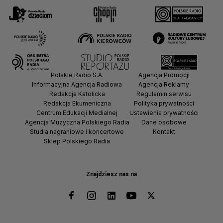
Polskie Radio S.A.
Agencja Promocji
Informacyjna Agencja Radiowa
Agencja Reklamy
Redakcja Katolicka
Regulamin serwisu
Redakcja Ekumeniczna
Polityka prywatności
Centrum Edukacji Medialnej
Ustawienia prywatności
Agencja Muzyczna Polskiego Radia
Dane osobowe
Studia nagraniowe i koncertowe
Kontakt
Sklep Polskiego Radia
Znajdziesz nas na