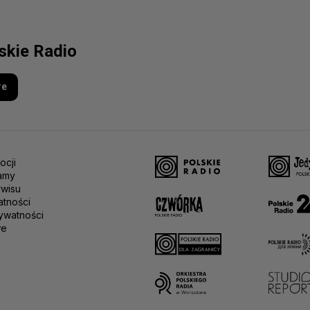
lskie Radio
re
ocji
amy
rwisu
atności
ywatności
we