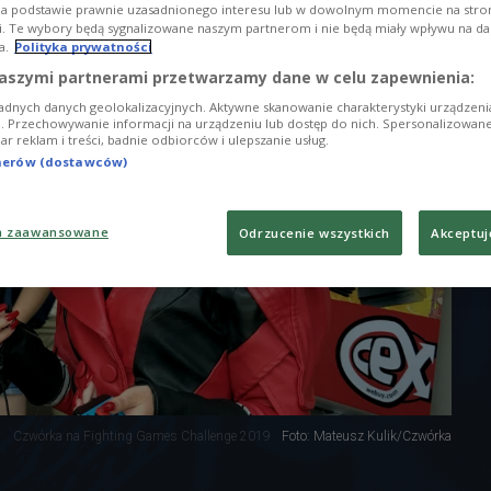
na podstawie prawnie uzasadnionego interesu lub w dowolnym momencie na stroni
i. Te wybory będą sygnalizowane naszym partnerom i nie będą miały wpływu na d
a.
Polityka prywatności
aszymi partnerami przetwarzamy dane w celu zapewnienia:
adnych danych geolokalizacyjnych. Aktywne skanowanie charakterystyki urządzen
ji. Przechowywanie informacji na urządzeniu lub dostęp do nich. Spersonalizowane
iar reklam i treści, badnie odbiorców i ulepszanie usług.
tnerów (dostawców)
a zaawansowane
Odrzucenie wszystkich
Akceptuj
Czwórka na Fighting Games Challenge 2019
Foto: Mateusz Kulik/Czwórka