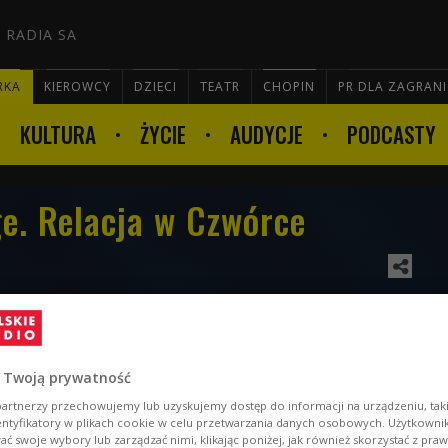
 RADIA SA
RKA
KIEROWCY
DZIECI
TEATR
CHOPIN
PR DLA ZAGRAN
KULTURA
ŻYCIE
AUDYCJE
PODCASTY

e. Relacja w Czwórce
grywki w ramach Tekken World Tour, który po roku
iali ludzie i panuje tu fantastyczna atmosfera -
 Twoją prywatność
artnerzy przechowujemy lub uzyskujemy dostęp do informacji na urządzeniu, taki
entyfikatory w plikach cookie w celu przetwarzania danych osobowych. Użytkown
ć swoje wybory lub zarządzać nimi, klikając poniżej, jak również skorzystać z pra