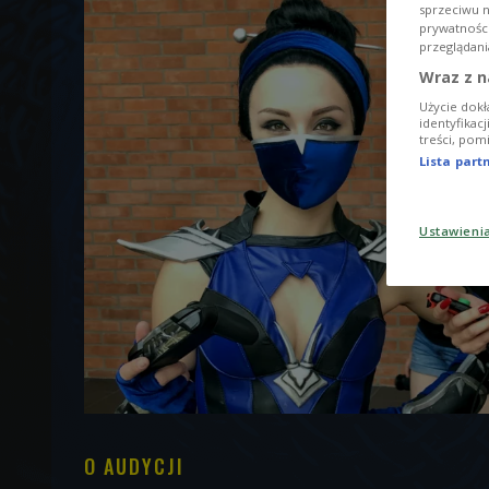
sprzeciwu 
prywatnośc
przeglądani
Wraz z n
Użycie dokł
identyfikac
treści, pom
Lista par
Ustawieni
O AUDYCJI