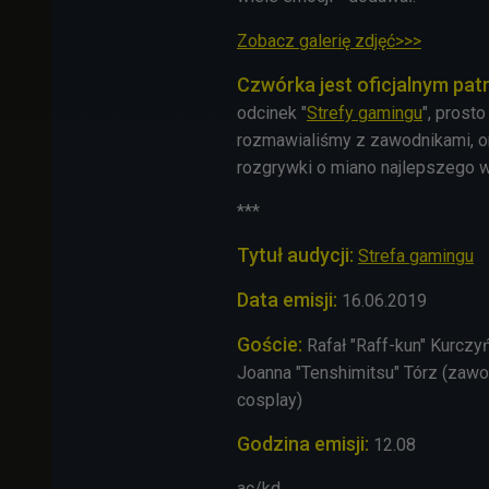
Zobacz galerię zdjęć>>>
Czwórka jest oficjalnym pa
odcinek "
Strefy gamingu
", prost
rozmawialiśmy z zawodnikami, o
rozgrywki o miano najlepszego w
***
Tytuł audycji:
Strefa gamingu
Data emisji:
16
.06
.2019
Goście:
Rafał "Raff-kun" Kurczy
Joanna "Tenshimitsu" Tórz (zawod
cosplay)
Godzina emisji:
12.08
ac/kd