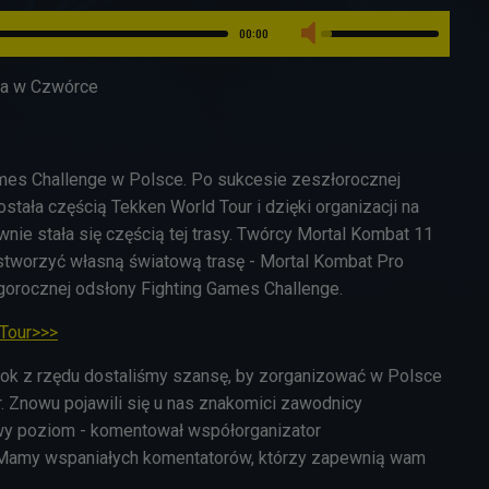
00:00
cja w Czwórce
ames Challenge w Polsce. Po sukcesie zeszłorocznej
stała częścią Tekken World Tour i dzięki organizacji na
ie stała się częścią tej trasy. Twórcy Mortal Kombat 11
 stworzyć własną światową trasę - Mortal Kombat Pro
egorocznej odsłony Fighting Games Challenge.
Tour>>>
 rok z rzędu dostaliśmy szansę, by zorganizować w Polsce
. Znowu pojawili się u nas znakomici zawodnicy
wy poziom - komentował współorganizator
 Mamy wspaniałych komentatorów, którzy zapewnią wam