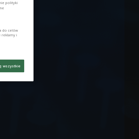
e polityki
ane
ia do celów
 reklamy i
ę wszystkie