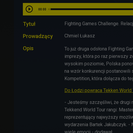
00:00
Tytuł
Fighting Games Challenge. Rela
Prowadzący
Chmiel Łukasz
Opis
To już druga odsłona Fighting G
imprezy, która po raz pierwszy zo
wysokim poziomie, Polska ponown
na wzór konkurencji postanowili
Kompetition, która dołącza do t
Do Łodzi powraca Tekken World 
- Jesteśmy szczęśliwi, że drugi
Tekkend World Tour rangi: Master
reprezentujący najwyższy możli
wydarzenia
Bartek Jakubczyk. -
wiele emocji - dodawał.