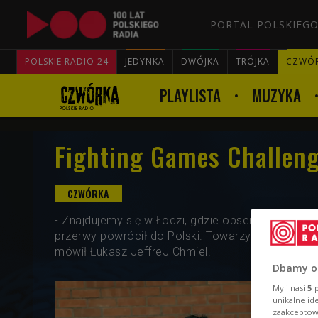
PORTAL POLSKIEGO
POLSKIE RADIO 24
JEDYNKA
DWÓJKA
TRÓJKA
CZWÓ
PLAYLISTA
MUZYKA
Fighting Games Challeng
- Znajdujemy się w Łodzi, gdzie obserwujemy roz
przerwy powrócił do Polski. Towarzyszą nam wspan
mówił Łukasz JeffreJ Chmiel.
Dbamy o
My i nasi
5
p
unikalne id
zaakceptowa