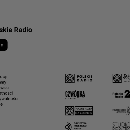
lskie Radio
re
ocji
amy
rwisu
atności
ywatności
we