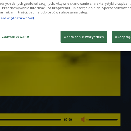
adnych danych geolokalizacyjnych. Aktywne skanowanie charakterystyki urządzen
ji. Przechowywanie informacji na urządzeniu lub dostęp do nich. Spersonalizowane
iar reklam i treści, badnie odbiorców i ulepszanie usług.
tnerów (dostawców)
a zaawansowane
Odrzucenie wszystkich
Akceptuj
00:00