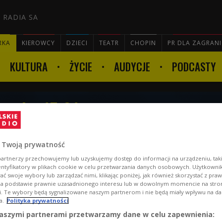
 RADIA SA
RKA
KIEROWCY
DZIECI
TEATR
CHOPIN
PR DLA ZAGRAN
KULTURA
ŻYCIE
AUDYCJE
PODCASTY

godz. 17:01
 Twoją prywatność
artnerzy przechowujemy lub uzyskujemy dostęp do informacji na urządzeniu, taki
entyfikatory w plikach cookie w celu przetwarzania danych osobowych. Użytkown
ć swoje wybory lub zarządzać nimi, klikając poniżej, jak również skorzystać z pra
na podstawie prawnie uzasadnionego interesu lub w dowolnym momencie na stroni
i. Te wybory będą sygnalizowane naszym partnerom i nie będą miały wpływu na d
a.
Polityka prywatności
aszymi partnerami przetwarzamy dane w celu zapewnienia: