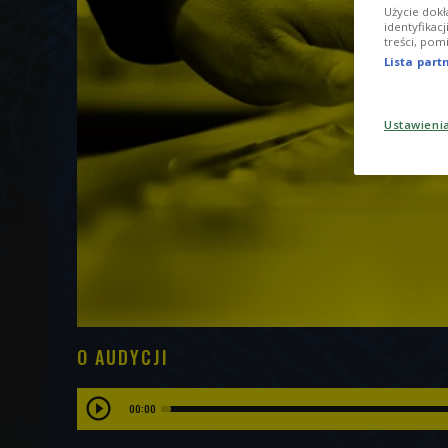
Użycie dokł
identyfikac
treści, pom
Lista par
Ustawieni
O AUDYCJI
00:00