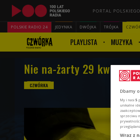
PORTAL POLSKIEGO
POLSKIE RADIO 24
JEDYNKA
DWÓJKA
TRÓJKA
CZWÓ
PLAYLISTA
MUZYKA
Nie na-żarty 29 kwietnia 
Dbamy o
My i nasi
5
p
unikalne id
zaakceptowa
sprzeciwu 
prywatnośc
przeglądani
Wraz z n