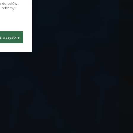
ia do celów
 reklamy i
ę wszystkie