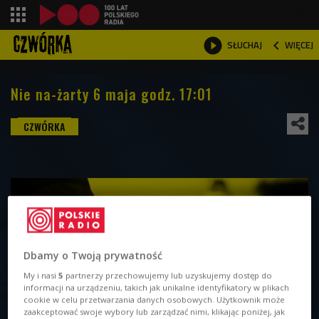
shopping_cart



WIĘCEJ
SŁUCHAJ

Nie na-żarty 6 maja godz. 17:01
Dbamy o Twoją prywatność
My i nasi
5
partnerzy przechowujemy lub uzyskujemy dostęp do
informacji na urządzeniu, takich jak unikalne identyfikatory w plikach
cookie w celu przetwarzania danych osobowych. Użytkownik może
zaakceptować swoje wybory lub zarządzać nimi, klikając poniżej, jak