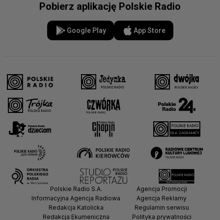
Pobierz aplikację Polskie Radio
Google Play
App Store
Polskie Radio S.A.
Agencja Promocji
Informacyjna Agencja Radiowa
Agencja Reklamy
Redakcja Katolicka
Regulamin serwisu
Redakcja Ekumeniczna
Polityka prywatności