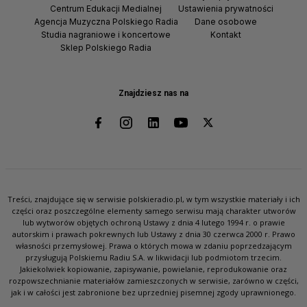
Centrum Edukacji Medialnej
Ustawienia prywatności
Agencja Muzyczna Polskiego Radia
Dane osobowe
Studia nagraniowe i koncertowe
Kontakt
Sklep Polskiego Radia
Znajdziesz nas na
Treści, znajdujące się w serwisie polskieradio.pl, w tym wszystkie materiały i ich
części oraz poszczególne elementy samego serwisu mają charakter utworów
lub wytworów objętych ochroną Ustawy z dnia 4 lutego 1994 r. o prawie
autorskim i prawach pokrewnych lub Ustawy z dnia 30 czerwca 2000 r. Prawo
własności przemysłowej. Prawa o których mowa w zdaniu poprzedzającym
przysługują Polskiemu Radiu S.A. w likwidacji lub podmiotom trzecim.
Jakiekolwiek kopiowanie, zapisywanie, powielanie, reprodukowanie oraz
rozpowszechnianie materiałów zamieszczonych w serwisie, zarówno w części,
jak i w całości jest zabronione bez uprzedniej pisemnej zgody uprawnionego.