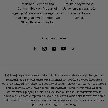
Redakcja Ekumeniczna
Polityka prywatności
Centrum Edukacji Medialnej
Ustawienia prywatności
Agencja Muzyczna Polskiego Radia
Dane osobowe
Studia nagraniowe i koncertowe
Kontakt
Sklep Polskiego Radia
Znajdziesz nas na
Treści, znajdujące się w serwisie polskieradio.pl, w tym wszystkie materiały i ich części oraz
poszczególne elementy samego serwisu mają charakter utworów lub wytworów objętych
ochroną Ustawy z dnia 4 lutego 1994 r. o prawie autorskim i prawach pokrewnych lub Ustawy z
dnia 30 czerwca 2000 r. Prawo własności przemysłowej. Prawa o których mowa w zdaniu
poprzedzającym przysługują Polskiemu Radiu S.A. w likwidacji lub podmiotom trzecim.
Jakiekolwiek kopiowanie, zapisywanie, powielanie, reprodukowanie oraz rozpowszechnianie
materiałów zamieszczonych w serwisie, zarówno w części, jak i w całości jest zabronione bez
uprzedniej pisemnej zgody uprawnionego.