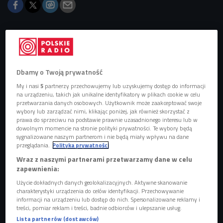
Obserwuj nas na
Google News
Utwór pochodzi z ostatniej płyty Skubasa.
Dbamy o Twoją prywatność
My i nasi
5
partnerzy przechowujemy lub uzyskujemy dostęp do informacji
na urządzeniu, takich jak unikalne identyfikatory w plikach cookie w celu
przetwarzania danych osobowych. Użytkownik może zaakceptować swoje
wybory lub zarządzać nimi, klikając poniżej, jak również skorzystać z
prawa do sprzeciwu na podstawie prawnie uzasadnionego interesu lub w
dowolnym momencie na stronie polityki prywatności. Te wybory będą
sygnalizowane naszym partnerom i nie będą miały wpływu na dane
przeglądania.
Polityka prywatności
Wraz z naszymi partnerami przetwarzamy dane w celu
zapewnienia:
Użycie dokładnych danych geolokalizacyjnych. Aktywne skanowanie
charakterystyki urządzenia do celów identyfikacji. Przechowywanie
informacji na urządzeniu lub dostęp do nich. Spersonalizowane reklamy i
treści, pomiar reklam i treści, badnie odbiorców i ulepszanie usług.
Skubas i Kathia
Foto: Bartosz Mieloch/Kayax/mat. prasowe
Lista partnerów (dostawców)