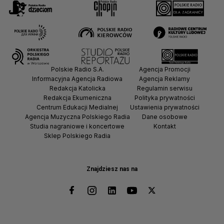
Polskie Radio S.A.
Agencja Promocji
Informacyjna Agencja Radiowa
Agencja Reklamy
Redakcja Katolicka
Regulamin serwisu
Redakcja Ekumeniczna
Polityka prywatności
Centrum Edukacji Medialnej
Ustawienia prywatności
Agencja Muzyczna Polskiego Radia
Dane osobowe
Studia nagraniowe i koncertowe
Kontakt
Sklep Polskiego Radia
Znajdziesz nas na