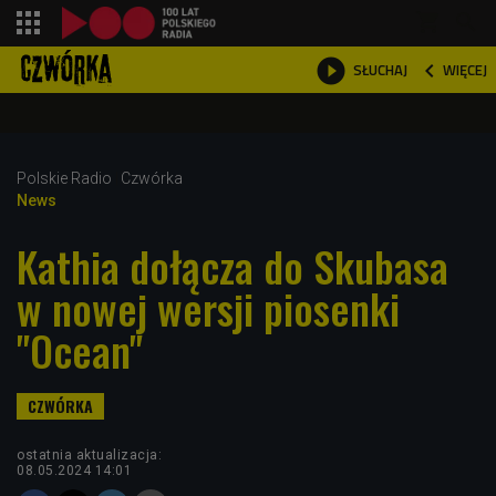
shopping_cart



WIĘCEJ
SŁUCHAJ

Polskie Radio
Czwórka
News
Kathia dołącza do Skubasa
w nowej wersji piosenki
"Ocean"
ostatnia aktualizacja:
08.05.2024 14:01