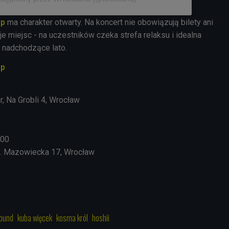
Up
ma charakter otwarty. Na koncert nie obowiązują bilety ani
 miejsc - na uczestników czeka strefa relaksu i idealna
 nadchodzące lato.
Up
, Na Grobli 4, Wrocław
:00
l. Mazowiecka 17, Wrocław
ound
kuba więcek
kosma król
hoshii