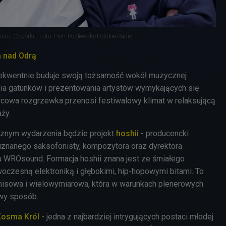
udiu Czwórki
Foto: Piotr Podlewski/Polskie Radio
 nad Odrą
ekwentnie buduje swoją tożsamość wokół muzycznej
nia gatunków i prezentowania artystów wymykających się
cowa rozgrzewka przenosi festiwalowy klimat w relaksującą
aży.
znym wydarzenia będzie projekt
hoshii
- producencki
 uznanego saksofonisty, kompozytora oraz dyrektora
u WROsound. Formacja hoshii znana jest ze śmiałego
oczesną elektroniką i głębokimi, hip-hopowymi bitami. To
sowa i wielowymiarowa, która w warunkach plenerowych
owy sposób.
Kosma
Król
- jedna z najbardziej intrygujących postaci młodej