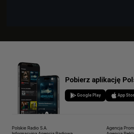
Pobierz aplikację Po
Google Play
App Sto
Polskie Radio S.A.
Agencja Prom
Informacyjna Agencja Radiowa
Agencja Rekl