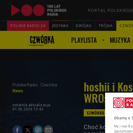
PORTAL POLSKIEGO
POLSKIE RADIO 24
JEDYNKA
DWÓJKA
TRÓJKA
CZWÓ
PLAYLISTA
MUZYKA
hoshii i Ko
Polskie Radio
Czwórka
News
WROsound'
ostatnia aktualizacja:
01.06.2026 13:42
Dbamy o 
My i nasi
5
p
Choć kolejna edy
identyfikat