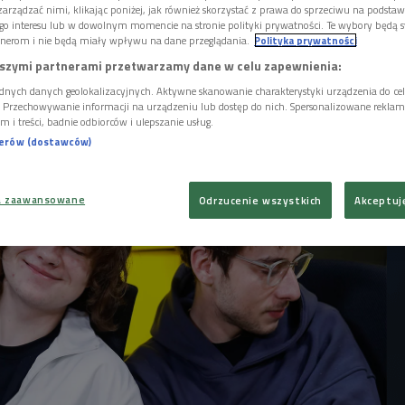
organizatorzy postanowili skrócić czas
arządzać nimi, klikając poniżej, jak również skorzystać z prawa do sprzeciwu na podsta
prosić na oficjalne rozpoczęcie sezonu
go interesu lub w dowolnym momencie na stronie polityki prywatności. Te wybory będą 
iątek, 5 czerwca o godzinie 19:00, w
nerom i nie będą miały wpływu na dane przeglądania.
Polityka prywatności
u Węglowego Beach Bar odbędzie się koncert
szymi partnerami przetwarzamy dane w celu zapewnienia:
m-Up. Na scenie nad wodą wystąpi
dnych danych geolokalizacyjnych. Aktywne skanowanie charakterystyki urządzenia do ce
kt hoshii, któremu towarzyszyć będzie raper
i. Przechowywanie informacji na urządzeniu lub dostęp do nich. Spersonalizowane reklamy 
a i nasz redakcyjny kolega - Kosma Król.
m i treści, badnie odbiorców i ulepszanie usług.
nerów (dostawców)
a zaawansowane
Odrzucenie wszystkich
Akceptuj