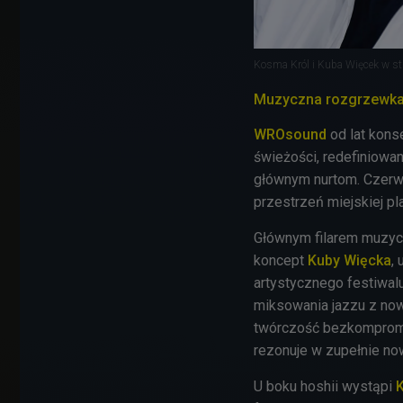
Kosma Król i Kuba Więcek w st
Muzyczna rozgrzewka
WROsound
od lat kons
świeżości, redefiniowa
głównym nurtom. Czerw
przestrzeń miejskiej pl
Głównym filarem muzyc
koncept
Kuby
Więcka
,
artystycznego festiwal
miksowania jazzu z now
twórczość bezkompromi
rezonuje w zupełnie n
U boku hoshii wystąpi