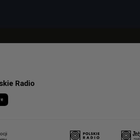
lskie Radio
re
ocji
amy