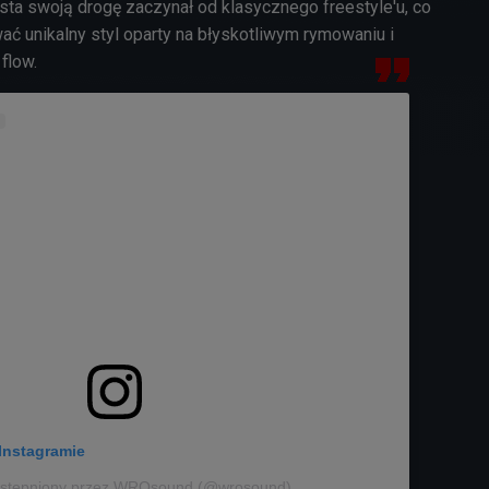
tysta swoją drogę zaczynał od klasycznego freestyle'u, co
ć unikalny styl oparty na błyskotliwym rymowaniu i
flow.
Instagramie
ostępniony przez WROsound (@wrosound)