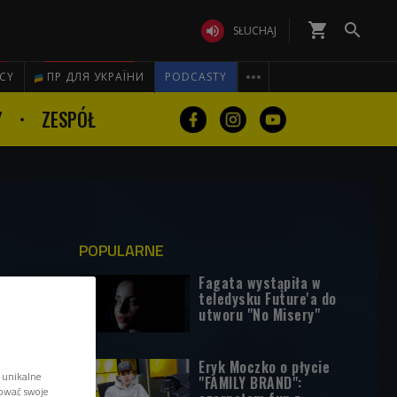
shopping_cart


SŁUCHAJ

ICY
ПР ДЛЯ УКРАЇНИ
PODCASTY
Y
ZESPÓŁ
POPULARNE
Fagata wystąpiła w
teledysku Future'a do
utworu "No Misery"
Eryk Moczko o płycie
 unikalne
"FAMILY BRAND":
tować swoje