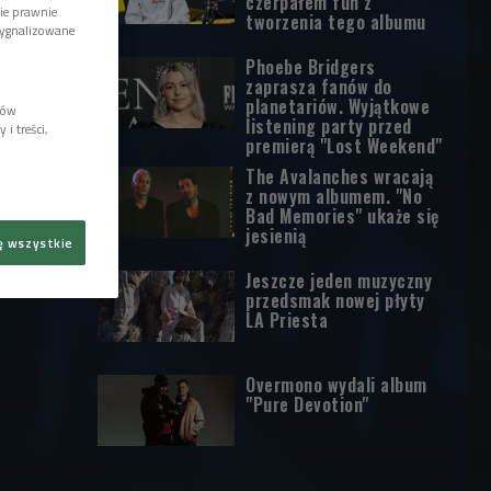
czerpałem fun z
wie prawnie
tworzenia tego albumu
sygnalizowane
Phoebe Bridgers
zaprasza fanów do
planetariów. Wyjątkowe
lów
listening party przed
i treści,
premierą "Lost Weekend"
The Avalanches wracają
z nowym albumem. "No
Bad Memories" ukaże się
jesienią
ę wszystkie
Jeszcze jeden muzyczny
przedsmak nowej płyty
LA Priesta
Overmono wydali album
"Pure Devotion"