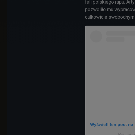
fali polskiego rapu. Ar
pozwoliło mu wypracowa
całkowicie swobodnym 
Wyświetl ten post na 
Post ud