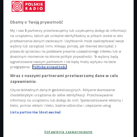
Obserwuj nas na
Google News
Dbamy o Twoją prywatność
Tomasz Kaczor zdobył pierwszą nagrodę w
My i nasi
5
partnerzy przechowujemy lub uzyskujemy dostęp do informacji
kategorii "Portret Roku" w konkursie World
na urządzeniu, takich jak unikalne identyfikatory w plikach cookie w celu
przetwarzania danych osobowych. Użytkownik może zaakceptować swoje
Press Photo 2020 za zdjęcie
wybory lub zarządzać nimi, klikając poniżej, jak również skorzystać z
"Przebudzenie".
prawa do sprzeciwu na podstawie prawnie uzasadnionego interesu lub w
dowolnym momencie na stronie polityki prywatności. Te wybory będą
sygnalizowane naszym partnerom i nie będą miały wpływu na dane
przeglądania.
Polityka prywatności
Wraz z naszymi partnerami przetwarzamy dane w celu
zapewnienia:
Użycie dokładnych danych geolokalizacyjnych. Aktywne skanowanie
charakterystyki urządzenia do celów identyfikacji. Przechowywanie
informacji na urządzeniu lub dostęp do nich. Spersonalizowane reklamy i
treści, pomiar reklam i treści, badnie odbiorców i ulepszanie usług.
Lista partnerów (dostawców)
Ustawienia zaawansowane
Tomasz Kaczor laureat World Press Photo
Foto: Jakub Kaminski/East News