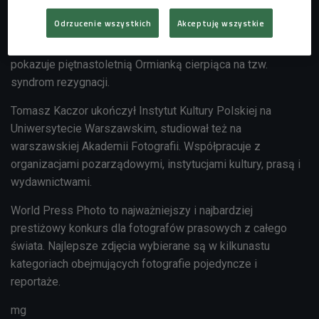
Odrzucenie wszystkich
Akceptuję wszystkie
Fotografia znalazła się na okładce "Dużego Formatu" i
ilustrowała reportaż "Dzieci śpią ze strachu". Zdjęcie
pokazuje piętnastoletnią Ormianką cierpiąca na tzw.
syndrom rezygnacji.
Tomasz Kaczor ukończył Instytut Kultury Polskiej na
Uniwersytecie Warszawskim, studiował też na
warszawskiej Akademii Fotografii. Współpracuje z
organizacjami pozarządowymi, instytucjami kultury, prasą i
wydawnictwami.
World Press Photo to najważniejszy i najbardziej
prestiżowy konkurs dla fotografów prasowych z całego
świata. Najlepsze zdjęcia wybierane są w kilkunastu
kategoriach obejmujących fotografie pojedyncze i
reportaże.
mg