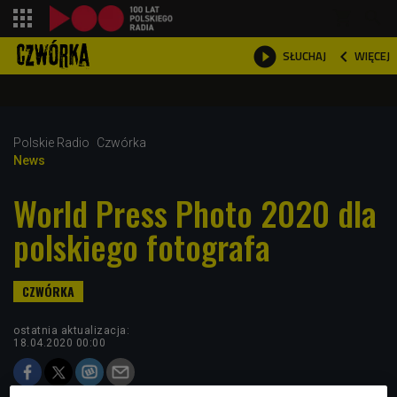
shopping_cart



WIĘCEJ
SŁUCHAJ

Polskie Radio
Czwórka
News
World Press Photo 2020 dla
polskiego fotografa
ostatnia aktualizacja:
18.04.2020 00:00