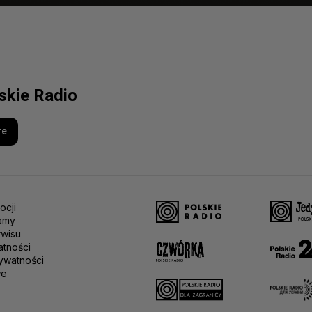
lskie Radio
re
ocji
amy
rwisu
atności
ywatności
we