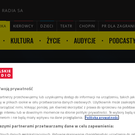
 RADIA SA
RKA
KIEROWCY
DZIECI
TEATR
CHOPIN
PR DLA ZAGRAN
KULTURA
ŻYCIE
AUDYCJE
PODCAST

lonym miastem
Twoją prywatność
artnerzy przechowujemy lub uzyskujemy dostęp do informacji na urządzeniu, takich jak
ory w plikach cookie w celu przetwarzania danych osobowych. Użytkownik może zaakcep
arządzać nimi, klikając poniżej, jak również skorzystać z prawa do sprzeciwu na podsta
go interesu lub w dowolnym momencie na stronie polityki prywatności. Te wybory będą 
otrzymało tytuł Zielonej Stolicy Europy
nerom i nie będą miały wpływu na dane przeglądania.
Polityka prywatności
szymi partnerami przetwarzamy dane w celu zapewnienia:
dnych danych geolokalizacyjnych. Aktywne skanowanie charakterystyki urządzenia do ce