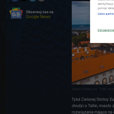
identyfikacj
pomiar rekla
Obserwuj nas na
Lista part
Google News
Ustawieni
zdjecie ilustracyjne
Foto: shu
Tytuł Zielonej Stolicy 
chodzi o Tallin, miast
rozwiązania mające na 