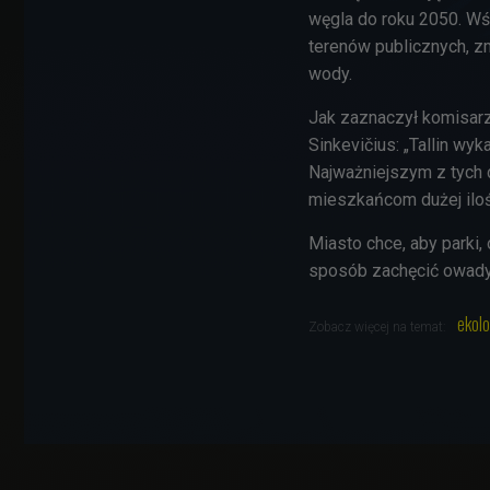
węgla do roku 2050. Wś
terenów publicznych, z
wody.
Jak zaznaczył komisarz
Sinkevičius: „Tallin wyk
Najważniejszym z tych 
mieszkańcom dużej iloś
Miasto chce, aby parki,
sposób zachęcić owady 
ekolo
Zobacz więcej na temat: