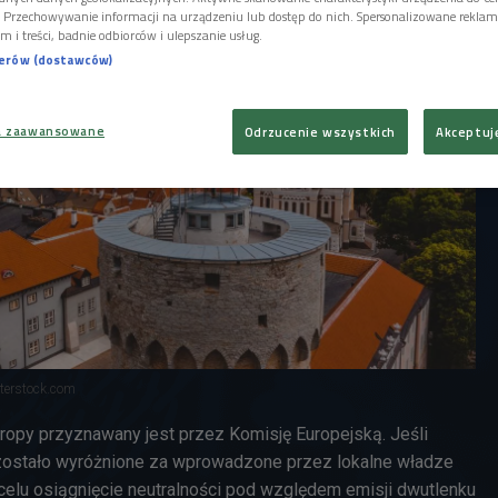
i. Przechowywanie informacji na urządzeniu lub dostęp do nich. Spersonalizowane reklamy 
m i treści, badnie odbiorców i ulepszanie usług.
nerów (dostawców)
a zaawansowane
Odrzucenie wszystkich
Akceptuj
tterstock.com
Europy przyznawany jest przez Komisję Europejską. Jeśli
o zostało wyróżnione za wprowadzone przez lokalne władze
celu osiągnięcie neutralności pod względem emisji dwutlenku