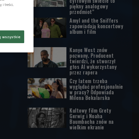
cyfrowym świecie to
i treści,
piękny analogowy
przedmiot"
Amyl and the Sniffers
zapowiadają koncertowy
album i film
ę wszystkie
Kanye West znów
pozwany. Producent
twierdzi, że stworzył
głos AI wykorzystany
przez rapera
Czy latem trzeba
wyglądać profesjonalnie
w pracy? Odpowiada
Milena Bekalarska
Kultowy film Grety
Gerwig i Noaha
Baumbacha znów na
wielkim ekranie