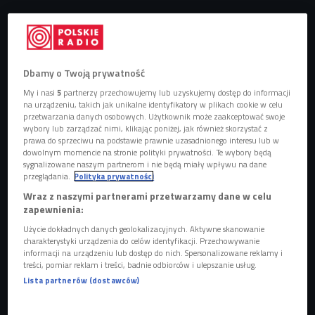
Obserwuj nas na
Google News
Posłuchajcie.
Dbamy o Twoją prywatność
My i nasi
5
partnerzy przechowujemy lub uzyskujemy dostęp do informacji
na urządzeniu, takich jak unikalne identyfikatory w plikach cookie w celu
przetwarzania danych osobowych. Użytkownik może zaakceptować swoje
wybory lub zarządzać nimi, klikając poniżej, jak również skorzystać z
prawa do sprzeciwu na podstawie prawnie uzasadnionego interesu lub w
dowolnym momencie na stronie polityki prywatności. Te wybory będą
sygnalizowane naszym partnerom i nie będą miały wpływu na dane
przeglądania.
Polityka prywatności
Wraz z naszymi partnerami przetwarzamy dane w celu
zapewnienia:
Użycie dokładnych danych geolokalizacyjnych. Aktywne skanowanie
charakterystyki urządzenia do celów identyfikacji. Przechowywanie
informacji na urządzeniu lub dostęp do nich. Spersonalizowane reklamy i
treści, pomiar reklam i treści, badnie odbiorców i ulepszanie usług.
Fisz w klubie Wytwórnia w Łodzi
Foto: Bartosz Księżak / Forum
Lista partnerów (dostawców)
Na rynek trafił właśnie „
Syrop
”, czyli wspólny singiel
Wojtka Mazolewskiego
,
Fisza
oraz
Enveego
. Ten ostatni