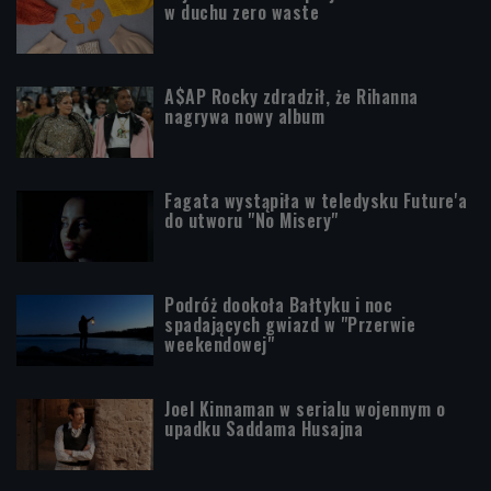
w duchu zero waste
A$AP Rocky zdradził, że Rihanna
nagrywa nowy album
Fagata wystąpiła w teledysku Future'a
do utworu "No Misery"
Podróż dookoła Bałtyku i noc
spadających gwiazd w "Przerwie
weekendowej"
Joel Kinnaman w serialu wojennym o
upadku Saddama Husajna