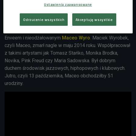
Ustawienia zaawansowane
artysta całe nagranie wyprodukował. Utwór powstał z okazji
11 rocznicy premiery albumu "
Wojtek w Czechosłowacji
"
Odrzucenie wszystkich
Akceptuję wszystkie
zespołu
Wojtek Mazolewski Quintet
, nagranego z DJ-skim
kolektywem Niewinni Czarodzieje, czyli ze wspomnianym
Enveem i nieodżałowanym
Maceo Wyro
. Maciek Wyrobek,
czyli Maceo, zmarł nagle w maju 2014 roku. Współpracował
z takimi artystami jak Tomasz Stańko, Monika Brodka,
Novika, Pink Freud czy Maria Sadowska. Był dobrym
duchem środowisk jazzowych, hiphopowych i klubowych.
Jutro, czyli 13 października, Maceo obchodziłby 51
urodziny.
EnveeWojtek Mazolewski