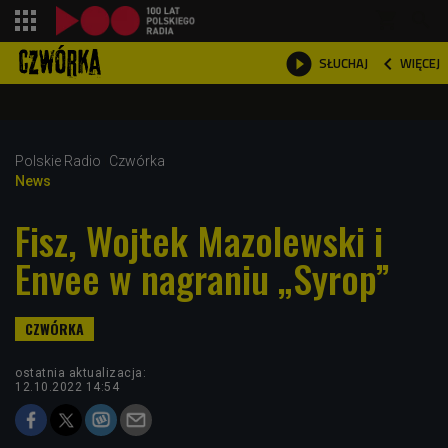
shopping_cart



WIĘCEJ
SŁUCHAJ

Polskie Radio
Czwórka
News
Fisz, Wojtek Mazolewski i
Envee w nagraniu „Syrop”
ostatnia aktualizacja:
12.10.2022 14:54