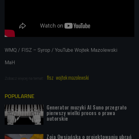
WMQ / FISZ – Syrop / YouTube Wojtek Mazolewski
MaH
fisz
wojtek mazolewski
Zobacz więcej na temat:
POPULARNE
Generator muzyki AI Suno przegrało
pierwszy wielki proces o prawa
autorskie
Zoja Owsiańska o projektowaniu ubrań