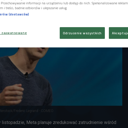
ęcy pracowników Mety.
i. Przechowywanie informacji na urządzeniu lub dostęp do nich. Spersonalizowane reklamy 
m i treści, badnie odbiorców i ulepszanie usług.
nerów (dostawców)
a zaawansowane
Odrzucenie wszystkich
Akceptuj
tterstock/Frederic Legrand - COMEO
w listopadzie, Meta planuje zredukować zatrudnienie wśród