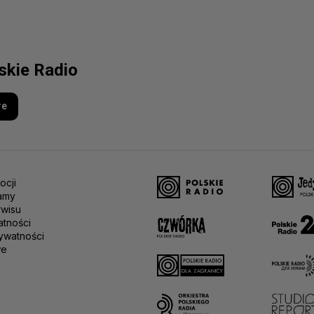
lskie Radio
re
ocji
amy
rwisu
atności
ywatności
we