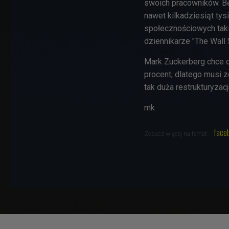
swoich pracowników. B
nawet kilkadziesiąt tys
społecznościowych takic
dziennikarze "The Wall S
Mark Zuckerberg chce 
procent, dlatego musi 
tak duża restrukturyzac
mk
face
Zobacz więcej na temat: