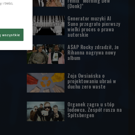
remix "Morning Dew
i treści,
(Donk)"
Generator muzyki AI
Suno przegrało pierwszy
wielki proces o prawa
autorskie
ę wszystkie
A$AP Rocky zdradził, że
Rihanna nagrywa nowy
album
Zoja Owsiańska o
projektowaniu ubrań w
duchu zero waste
Organek zagra u stóp
lodowca. Zespół rusza na
Spitsbergen