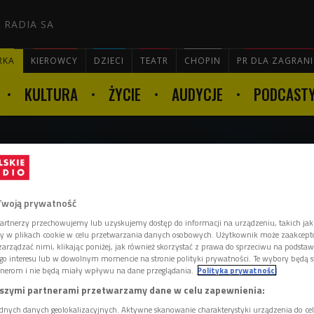
 RADIA SA
RKA
KIEROWCY
DZIECI
TEATR
CHOPIN
PR DLA ZAGRAN
KULTURA
ŻYCIE
AUDYCJE
PODCAST

witter. Meta też planuje
Twoją prywatność
 pracowników
artnerzy przechowujemy lub uzyskujemy dostęp do informacji na urządzeniu, takich jak
ory w plikach cookie w celu przetwarzania danych osobowych. Użytkownik może zaakcep
arządzać nimi, klikając poniżej, jak również skorzystać z prawa do sprzeciwu na podsta
go interesu lub w dowolnym momencie na stronie polityki prywatności. Te wybory będą 
nerom i nie będą miały wpływu na dane przeglądania.
Polityka prywatności
szymi partnerami przetwarzamy dane w celu zapewnienia:
 Zuckerberga może pożegnać się nawet
dnych danych geolokalizacyjnych. Aktywne skanowanie charakterystyki urządzenia do ce