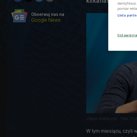
kilkanaście tysi
identyfikacj
pomiar rekla
Obserwuj nas na
Lista part
Google News
Ustawieni
zdjęcie ilustracyjne
Foto: Shu
W tym miesiącu, czyli 