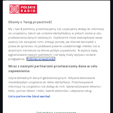
Obserwuj nas na
Google News
Dbamy o Twoją prywatność
My i nasi
5
partnerzy przechowujemy lub uzyskujemy dostęp do informacji
na urządzeniu, takich jak unikalne identyfikatory w plikach cookie w celu
przetwarzania danych osobowych. Użytkownik może zaakceptować swoje
wybory lub zarządzać nimi, klikając poniżej, jak również skorzystać z
prawa do sprzeciwu na podstawie prawnie uzasadnionego interesu lub w
dowolnym momencie na stronie polityki prywatności. Te wybory będą
sygnalizowane naszym partnerom i nie będą miały wpływu na dane
przeglądania.
Polityka prywatności
Wraz z naszymi partnerami przetwarzamy dane w celu
zapewnienia:
Użycie dokładnych danych geolokalizacyjnych. Aktywne skanowanie
charakterystyki urządzenia do celów identyfikacji. Przechowywanie
informacji na urządzeniu lub dostęp do nich. Spersonalizowane reklamy i
treści, pomiar reklam i treści, badnie odbiorców i ulepszanie usług.
Lista partnerów (dostawców)
Jan Paszkowski
Foto: Arch. pryw.
Występował w musicalu "Piotruś Pan", użyczył
Ustawienia zaawansowane