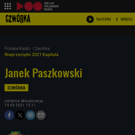
shopping_cart



WIĘCEJ
SŁUCHAJ

Polskie Radio
Czwórka
Nieprzeciętni 2021 Kapituła
Janek Paszkowski
ostatnia aktualizacja:
19.03.2021 13:11