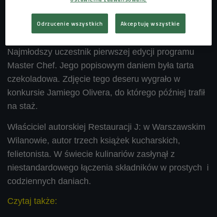
swojego głosu w kilku filmach animowanych. Z
Odrzucenie wszystkich
Akceptuję wszystkie
zawodu muzyk, klarnecista, jednak w swoim życiu
poszedł w zupełnie inną stronę. Pasjonat gotowania.
Najmłodszy uczestnik pierwszej edycji programu
Master Chef. Jego popisowym daniem była tarta
czekoladowa. Zdjęcie tego deseru wygrało w
konkursie Jamiego Olivera, do którego później trafił
na staż.
Właściciel autorskiej Restauracji J: w Warszawskim
Wilanowie, autor trzech książek kucharskich,
felietonista. W świecie kulinariów zasłynął z
niestandardowego łączenia składników w prostych i
codziennych daniach.
Czytaj także: