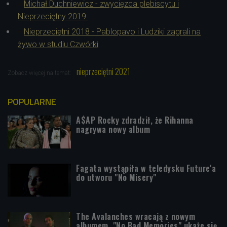
Michał Duchniewicz - zwycięzca plebiscytu i
Nieprzeciętny 2019
Nieprzeciętni 2018 - Pablopavo i Ludziki zagrali na
żywo w studiu Czwórki
nieprzeciętni 2021
Zobacz więcej na temat:
POPULARNE
A$AP Rocky zdradził, że Rihanna
nagrywa nowy album
Fagata wystąpiła w teledysku Future'a
do utworu "No Misery"
The Avalanches wracają z nowym
albumem. "No Bad Memories" ukaże się