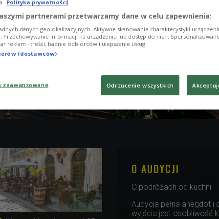
a.
Polityka prywatności
aszymi partnerami przetwarzamy dane w celu zapewnienia:
adnych danych geolokalizacyjnych. Aktywne skanowanie charakterystyki urządzen
ji. Przechowywanie informacji na urządzeniu lub dostęp do nich. Spersonalizowane
iar reklam i treści, badnie odbiorców i ulepszanie usług.
tnerów (dostawców)
a zaawansowane
Odrzucenie wszystkich
Akceptuj
O AUDYCJI
O podróżach od kuchni
Audycja pełna anegdot i 
wyjścia jest osobliwość k