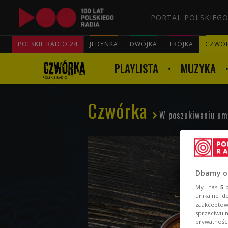
PORTAL POLSKIEGO
POLSKIE RADIO 24
JEDYNKA
DWÓJKA
TRÓJKA
CZWÓ
PLAYLISTA
MUZYKA
Czwórka
W poszukiwaniu u
Dbamy o
My i nasi
5
p
unikalne id
zaakceptowa
sprzeciwu 
prywatnośc