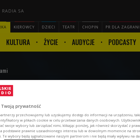
 RADIA SA
RKA
KIEROWCY
DZIECI
TEATR
CHOPIN
PR DLA ZAGRAN
KULTURA
ŻYCIE
AUDYCJE
PODCASTY

mami
 Twoją prywatność
artnerzy przechowujemy lub uzyskujemy dostęp do informacji na urządzeniu, taki
entyfikatory w plikach cookie w celu przetwarzania danych osobowych. Użytkown
ć swoje wybory lub zarządzać nimi, klikając poniżej, jak również skorzystać z pra
na podstawie prawnie uzasadnionego interesu lub w dowolnym momencie na stroni
i. Te wybory będą sygnalizowane naszym partnerom i nie będą miały wpływu na d