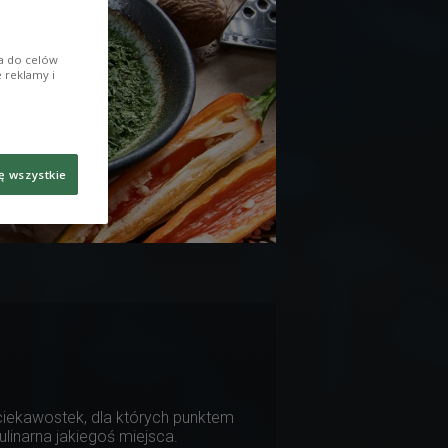
ia do celów
 reklamy i
ę wszystkie
ciekawostek, dla których punktem
ulinarna jakiegoś miejsca.