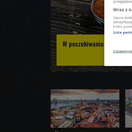
przeglądani
Wraz z n
Użycie dokł
identyfikac
treści, pom
Lista par
W poszukiwaniu umami
Ustawieni