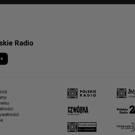
lskie Radio
re
ocji
amy
rwisu
atności
ywatności
we