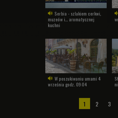
Serbia - szlakiem cerkwi,
muzeów i... aromatycznej
w
kuchni
W poszukiwaniu umami 4
S
września godz. 09:04
n
1
2
3