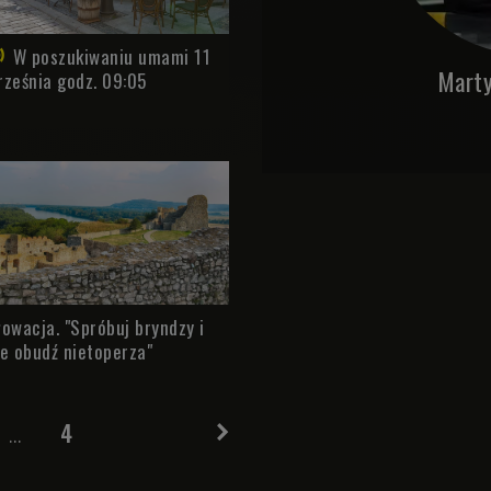
W poszukiwaniu umami 11
Marty
rześnia godz. 09:05
łowacja. "Spróbuj bryndzy i
ie obudź nietoperza"
4
...