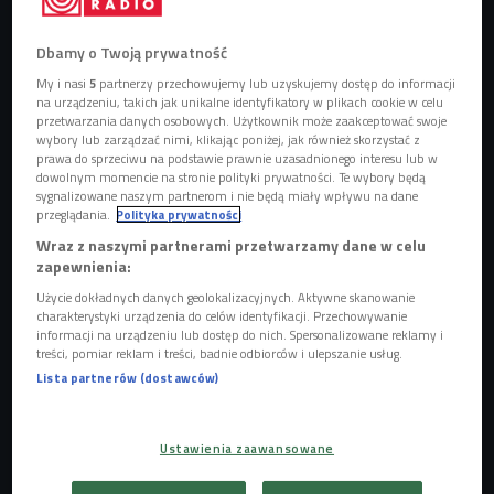
Dbamy o Twoją prywatność
My i nasi
5
partnerzy przechowujemy lub uzyskujemy dostęp do informacji
na urządzeniu, takich jak unikalne identyfikatory w plikach cookie w celu
Bornholm
Foto: Milosz Maslanka/Shutterstock.com
przetwarzania danych osobowych. Użytkownik może zaakceptować swoje
wybory lub zarządzać nimi, klikając poniżej, jak również skorzystać z
prawa do sprzeciwu na podstawie prawnie uzasadnionego interesu lub w
dowolnym momencie na stronie polityki prywatności. Te wybory będą
sygnalizowane naszym partnerom i nie będą miały wpływu na dane
przeglądania.
Polityka prywatności
Wraz z naszymi partnerami przetwarzamy dane w celu
zapewnienia:
Użycie dokładnych danych geolokalizacyjnych. Aktywne skanowanie
charakterystyki urządzenia do celów identyfikacji. Przechowywanie
informacji na urządzeniu lub dostęp do nich. Spersonalizowane reklamy i
treści, pomiar reklam i treści, badnie odbiorców i ulepszanie usług.
Lista partnerów (dostawców)
Szwajcaria - ser i zegarki, ale też rivella i granica z ziemniaka
Ustawienia zaawansowane