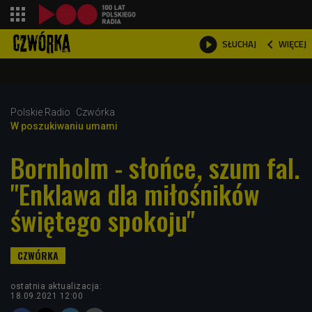
shopping_cart



WIĘCEJ
SŁUCHAJ

Polskie Radio
Czwórka
W poszukiwaniu umami
Bornholm - słońce, szum fal.
"Enklawa dla miłośników
świętego spokoju"
ostatnia aktualizacja:
18.09.2021 12:00