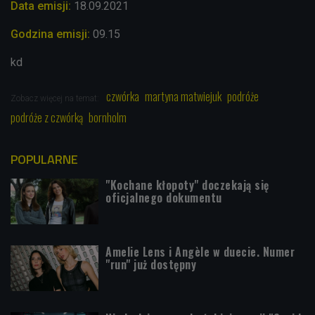
Data emisji:
18.09.2021
Godzina emisji:
09.15
kd
czwórka
martyna matwiejuk
podróże
Zobacz więcej na temat:
podróże z czwórką
bornholm
POPULARNE
"Kochane kłopoty" doczekają się
oficjalnego dokumentu
Amelie Lens i Angèle w duecie. Numer
"run" już dostępny