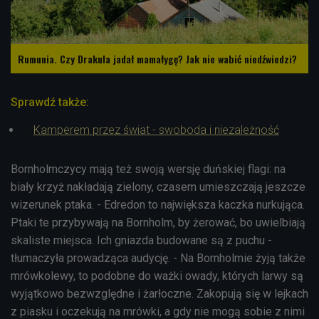
Rumunia. Czy Drakula jadał mamałygę? Jak nie wabić niedźwiedzi?
Sprawdź także:
Kamperem przez świat - swoboda i niezależność
Bornholmczycy mają też swoją wersję duńskiej flagi: na
biały krzyż nakładają zielony, czasem umieszczają jeszcze
wizerunek ptaka. - Edredon to największa kaczka nurkująca.
Ptaki te przybywają na Bornholm, by żerować, bo uwielbiają
skaliste miejsca. Ich gniazda budowane są z puchu -
tłumaczyła prowadząca audycję. - Na Bornholmie żyją także
mrówkolewy, to podobne do ważki owady, których larwy są
wyjątkowo bezwzględne i żarłoczne. Zakopują się w lejkach
z piasku i oczekują na mrówki, a gdy nie mogą sobie z nimi