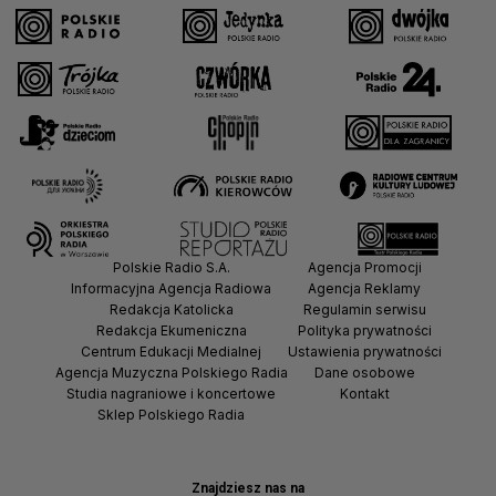
Polskie Radio S.A.
Agencja Promocji
Informacyjna Agencja Radiowa
Agencja Reklamy
Redakcja Katolicka
Regulamin serwisu
Redakcja Ekumeniczna
Polityka prywatności
Centrum Edukacji Medialnej
Ustawienia prywatności
Agencja Muzyczna Polskiego Radia
Dane osobowe
Studia nagraniowe i koncertowe
Kontakt
Sklep Polskiego Radia
Znajdziesz nas na