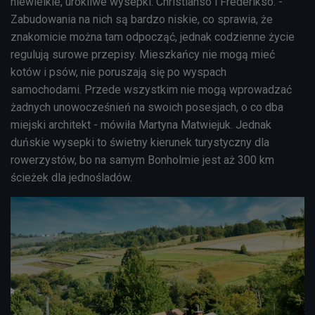
niewielkie, urokliwe wysepki: Christianso i Frederikso. -
Zabudowania na nich są bardzo niskie, co sprawia, że
znakomicie można tam odpocząć, jednak codzienne życie
regulują surowe przepisy. Mieszkańcy nie mogą mieć
kotów i psów, nie poruszają się po wyspach
samochodami. Przede wszystkim nie mogą wprowadzać
żadnych unowocześnień na swoich posesjach, o co dba
miejski architekt - mówiła Martyna Matwiejuk. Jednak
duńskie wysepki to świetny kierunek turystyczny dla
rowerzystów, bo na samym Bonholmie jest aż 300 km
ścieżek dla jednośladów.