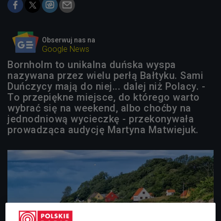
Obserwuj nas na
Google News
Bornholm to unikalna duńska wyspa
nazywana przez wielu perłą Bałtyku. Sami
Duńczycy mają do niej... dalej niż Polacy. -
To przepiękne miejsce, do którego warto
wybrać się na weekend, albo choćby na
jednodniową wycieczkę - przekonywała
prowadząca audycję Martyna Matwiejuk.