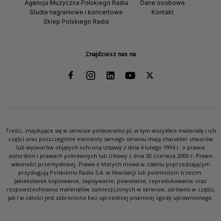
Agencja Muzyczna Polskiego Radia
Dane osobowe
Studia nagraniowe i koncertowe
Kontakt
Sklep Polskiego Radia
Znajdziesz nas na
Treści, znajdujące się w serwisie polskieradio.pl, w tym wszystkie materiały i ich
części oraz poszczególne elementy samego serwisu mają charakter utworów
lub wytworów objętych ochroną Ustawy z dnia 4 lutego 1994 r. o prawie
autorskim i prawach pokrewnych lub Ustawy z dnia 30 czerwca 2000 r. Prawo
własności przemysłowej. Prawa o których mowa w zdaniu poprzedzającym
przysługują Polskiemu Radiu S.A. w likwidacji lub podmiotom trzecim.
Jakiekolwiek kopiowanie, zapisywanie, powielanie, reprodukowanie oraz
rozpowszechnianie materiałów zamieszczonych w serwisie, zarówno w części,
jak i w całości jest zabronione bez uprzedniej pisemnej zgody uprawnionego.