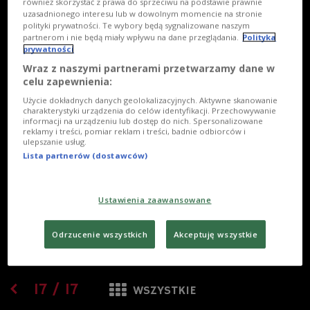
również skorzystać z prawa do sprzeciwu na podstawie prawnie
uzasadnionego interesu lub w dowolnym momencie na stronie
polityki prywatności. Te wybory będą sygnalizowane naszym
partnerom i nie będą miały wpływu na dane przeglądania.
Polityka
prywatności
Wraz z naszymi partnerami przetwarzamy dane w
celu zapewnienia:
Użycie dokładnych danych geolokalizacyjnych. Aktywne skanowanie
charakterystyki urządzenia do celów identyfikacji. Przechowywanie
informacji na urządzeniu lub dostęp do nich. Spersonalizowane
reklamy i treści, pomiar reklam i treści, badnie odbiorców i
ulepszanie usług.
Lista partnerów (dostawców)
Ustawienia zaawansowane
Odrzucenie wszystkich
Akceptuję wszystkie
17
/
17
WSZYSTKIE