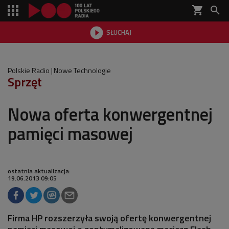
shopping_cart


SŁUCHAJ

Polskie Radio
Nowe Technologie
Sprzęt
Nowa oferta konwergentnej
pamięci masowej
ostatnia aktualizacja:
19.06.2013 09:05
Firma HP rozszerzyła swoją ofertę konwergentnej