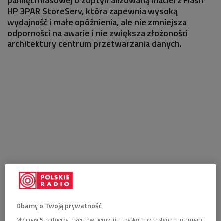
pamięci masowej o zoptymalizowaną macierz Flash
HP 3PAR StoreServ, która zapewnia wysoką
wydajność i małe opóźnienia, ale nie zmniejsza
odporności na awarie i nie zwiększa złożoności
architektury centrum przetwarzania danych.
Dbamy o Twoją prywatność
My i nasi
5
partnerzy przechowujemy lub uzyskujemy dostęp do informacji