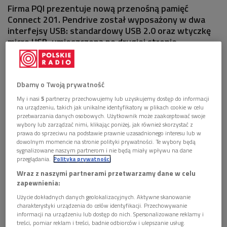
Firma PQI prezentuje nową przenośną pamięć
Connect 201. Pendrive został wyposażony w dwa
interfejsy USB: standardowy USB 2.0 oraz wtyczkę
micro USB, umieszczoną po drugiej stronie
pendrive’a – która umożliwia podłączenie przenośnej
pamięci do smartfonów i tabletów z systemem
Android posiadających funkcję hostu OTG (On the
Dbamy o Twoją prywatność
Go) bez użycia żadnych przejściówek.
My i nasi
5
partnerzy przechowujemy lub uzyskujemy dostęp do informacji
na urządzeniu, takich jak unikalne identyfikatory w plikach cookie w celu
przetwarzania danych osobowych. Użytkownik może zaakceptować swoje
wybory lub zarządzać nimi, klikając poniżej, jak również skorzystać z
prawa do sprzeciwu na podstawie prawnie uzasadnionego interesu lub w
dowolnym momencie na stronie polityki prywatności. Te wybory będą
sygnalizowane naszym partnerom i nie będą miały wpływu na dane
przeglądania.
Polityka prywatności
Wraz z naszymi partnerami przetwarzamy dane w celu
zapewnienia:
Użycie dokładnych danych geolokalizacyjnych. Aktywne skanowanie
charakterystyki urządzenia do celów identyfikacji. Przechowywanie
informacji na urządzeniu lub dostęp do nich. Spersonalizowane reklamy i
treści, pomiar reklam i treści, badnie odbiorców i ulepszanie usług.