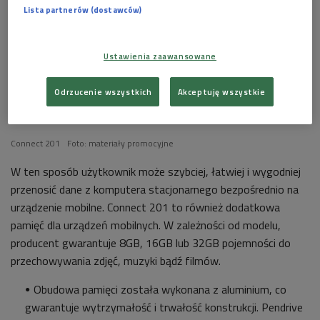
Lista partnerów (dostawców)
Ustawienia zaawansowane
Odrzucenie wszystkich
Akceptuję wszystkie
Connect 201
Foto: materiały promocyjne
W ten sposób użytkownik może szybciej, łatwiej i wygodniej
przenosić dane z komputera stacjonarnego bezpośrednio na
urządzenie mobilne. Connect 201 to również dodatkowa
pamięć dla urządzeń mobilnych. W zależności od modelu,
producent gwarantuje 8GB, 16GB lub 32GB pojemności do
przechowywania zdjęć, muzyki bądź filmów.
Obudowa pamięci została wykonana z aluminium, co
gwarantuje wytrzymałość i trwałość konstrukcji. Pendrive