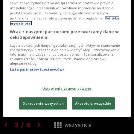
również skorzystać z prawa do sprzeciwu na podstawie prawnie
uzasadnionego interesu lub w dowolnym momencie na stronie
polityki prywatności. Te wybory będą sygnalizowane naszym
partnerom i nie będą miały wpływu na dane przeglądania.
Polityka
prywatności
Wraz z naszymi partnerami przetwarzamy dane w
celu zapewnienia:
Użycie dokładnych danych geolokalizacyjnych. Aktywne skanowanie
charakterystyki urządzenia do celów identyfikacji. Przechowywanie
informacji na urządzeniu lub dostęp do nich. Spersonalizowane
reklamy i treści, pomiar reklam i treści, badnie odbiorców i
ulepszanie usług.
Lista partnerów (dostawców)
Ustawienia zaawansowane
Odrzucenie wszystkich
Akceptuję wszystkie
3
/
8
WSZYSTKIE