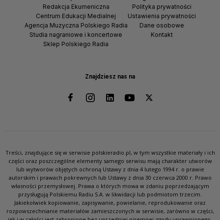
Redakcja Ekumeniczna
Polityka prywatności
Centrum Edukacji Medialnej
Ustawienia prywatności
Agencja Muzyczna Polskiego Radia
Dane osobowe
Studia nagraniowe i koncertowe
Kontakt
Sklep Polskiego Radia
Znajdziesz nas na
Treści, znajdujące się w serwisie polskieradio.pl, w tym wszystkie materiały i ich
części oraz poszczególne elementy samego serwisu mają charakter utworów
lub wytworów objętych ochroną Ustawy z dnia 4 lutego 1994 r. o prawie
autorskim i prawach pokrewnych lub Ustawy z dnia 30 czerwca 2000 r. Prawo
własności przemysłowej. Prawa o których mowa w zdaniu poprzedzającym
przysługują Polskiemu Radiu S.A. w likwidacji lub podmiotom trzecim.
Jakiekolwiek kopiowanie, zapisywanie, powielanie, reprodukowanie oraz
rozpowszechnianie materiałów zamieszczonych w serwisie, zarówno w części,
jak i w całości jest zabronione bez uprzedniej pisemnej zgody uprawnionego.