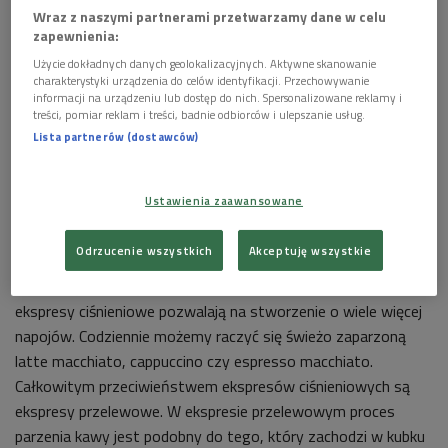
Wraz z naszymi partnerami przetwarzamy dane w celu
zapewnienia:
Użycie dokładnych danych geolokalizacyjnych. Aktywne skanowanie
charakterystyki urządzenia do celów identyfikacji. Przechowywanie
Ekspres ciśnieniowy DeLonghi - profesjonalnie przygotowana kawa
Foto:
informacji na urządzeniu lub dostęp do nich. Spersonalizowane reklamy i
Mat. promocyjne DeLonghi
treści, pomiar reklam i treści, badnie odbiorców i ulepszanie usług.
Lista partnerów (dostawców)
Ekspres ciśnieniowy - jak działa marzenie kawoszy?
Działanie ekspresu ciśnieniowego opiera się na bardzo prostej
Ustawienia zaawansowane
zasadzie - tłoczeniu gorącej wody pod odpowiednim
ciśnieniem przez zmielone ziarna kawy. Dzięki temu
Odrzucenie wszystkich
Akceptuję wszystkie
otrzymujemy skoncentrowany napar espresso pokryty
puszystą kołderką świeżej crema. Oczywiście, obecnie
ekspresy ciśnieniowe pozwalają na stworzenie o wiele więcej
napojów. Codziennie możemy raczyć się świeżo zaparzoną
latte macchiato, cappuccino czy espresso macchiato.
Całkowitym przeciwieństwem ekspresów ciśnieniowych są
ekspresy przelewowe. W ekspresie przelewowym proces
parzenia kawy jest podobny do tego, który zachodzi w kubku