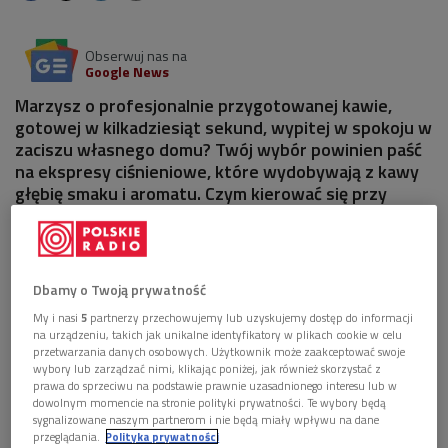
Obserwuj nas na
Google News
Marzysz o profesjonalnie przygotowanej kawie,
gotowej w kilkadziesiąt sekund, wypitej w spokoju w
zaciszu własnego domu? Twój wybór powinien paść
na ekspresy ciśnieniowe, które wydobywają z kawy
głębię smaku i aromatu. Czym kierować się przy
decyzji o zakupie ekspresu? Czym wyróżnia się
ekspres do kawy DeLonghi?
Dbamy o Twoją prywatność
My i nasi
5
partnerzy przechowujemy lub uzyskujemy dostęp do informacji
na urządzeniu, takich jak unikalne identyfikatory w plikach cookie w celu
przetwarzania danych osobowych. Użytkownik może zaakceptować swoje
wybory lub zarządzać nimi, klikając poniżej, jak również skorzystać z
prawa do sprzeciwu na podstawie prawnie uzasadnionego interesu lub w
dowolnym momencie na stronie polityki prywatności. Te wybory będą
sygnalizowane naszym partnerom i nie będą miały wpływu na dane
przeglądania.
Polityka prywatności