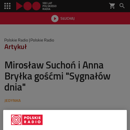
shopping_cart


SŁUCHAJ

Polskie Radio
Polskie Radio
Artykuł
Mirosław Suchoń i Anna
Bryłka gośćmi "Sygnałów
dnia"
ostatnia aktualizacja:
13.06.2024 16:51