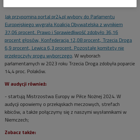
Multimedialne studio radiowej Jedynki
Foto: Piotr Piorun/Polskie Radio
Jak przypomina portal pr24.pl wybory do Parlamentu
Europejskiego wygrała Koalicja Obywatelska z wynikiem
37,06 procent. Prawo i Sprawiedliwość zdobyło 36,16
procent głosów, Konfederacja 12,08 procent, Trzecia Droga
6,9 procent, Lewica 6,3 procent. Pozostałe komitety nie
przekroczyły progu wyborczego
. W wyborach
parlamentarnych w 2023 roku Trzecia Droga zdobyła poparcie
14,4 proc. Polaków.
W audycji również:
- startują Mistrzostwa Europy w Piłce Nożnej 2024. W
audycji opowiemy o przekąskach meczowych, strefach
kibiców, a także połączymy się z naszymi wysłannikami w
Niemczech;
Zobacz także: