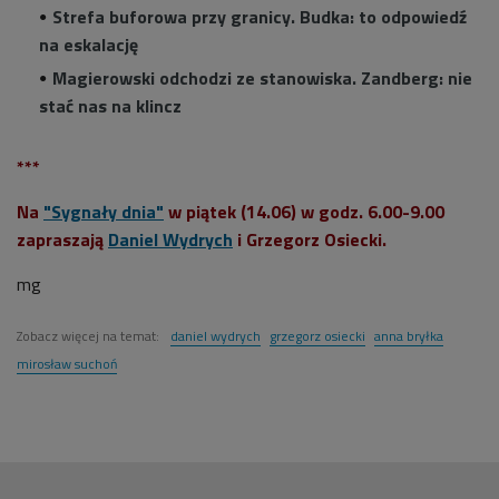
Strefa buforowa przy granicy. Budka: to odpowiedź
na eskalację
Magierowski odchodzi ze stanowiska. Zandberg: nie
stać nas na klincz
***
Na
"Sygnały dnia"
w piątek (14.06) w godz. 6.00-9.00
zapraszają
Daniel Wydrych
i Grzegorz Osiecki.
mg
Zobacz więcej na temat:
daniel wydrych
grzegorz osiecki
anna bryłka
mirosław suchoń