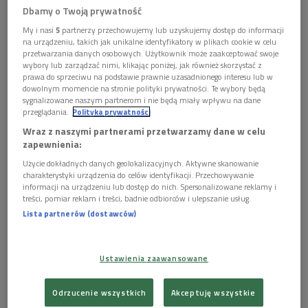
Dbamy o Twoją prywatność
My i nasi
5
partnerzy przechowujemy lub uzyskujemy dostęp do informacji
Obserwuj nas na
na urządzeniu, takich jak unikalne identyfikatory w plikach cookie w celu
Google News
przetwarzania danych osobowych. Użytkownik może zaakceptować swoje
wybory lub zarządzać nimi, klikając poniżej, jak również skorzystać z
Gośćmi "Sygnałów dnia" w piątek (14.06) będą: o
prawa do sprzeciwu na podstawie prawnie uzasadnionego interesu lub w
godz. 7.15 Mirosław Suchoń - szef Klubu
dowolnym momencie na stronie polityki prywatności. Te wybory będą
Parlamentarnego Polska 2050 / Trzecia Droga, a o
sygnalizowane naszym partnerom i nie będą miały wpływu na dane
przeglądania.
Polityka prywatności
godz. 8.15 Anna Bryłka (Konfederacja).
Wraz z naszymi partnerami przetwarzamy dane w celu
zapewnienia:
Użycie dokładnych danych geolokalizacyjnych. Aktywne skanowanie
charakterystyki urządzenia do celów identyfikacji. Przechowywanie
informacji na urządzeniu lub dostęp do nich. Spersonalizowane reklamy i
treści, pomiar reklam i treści, badnie odbiorców i ulepszanie usług.
Lista partnerów (dostawców)
Ustawienia zaawansowane
Odrzucenie wszystkich
Akceptuję wszystkie