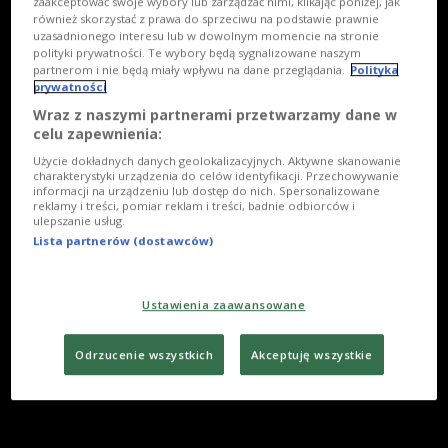
zaakceptować swoje wybory lub zarządzać nimi, klikając poniżej, jak
również skorzystać z prawa do sprzeciwu na podstawie prawnie
uzasadnionego interesu lub w dowolnym momencie na stronie
polityki prywatności. Te wybory będą sygnalizowane naszym
partnerom i nie będą miały wpływu na dane przeglądania.
Polityka
prywatności
Wraz z naszymi partnerami przetwarzamy dane w
celu zapewnienia:
Użycie dokładnych danych geolokalizacyjnych. Aktywne skanowanie
charakterystyki urządzenia do celów identyfikacji. Przechowywanie
informacji na urządzeniu lub dostęp do nich. Spersonalizowane
reklamy i treści, pomiar reklam i treści, badnie odbiorców i
ulepszanie usług.
Lista partnerów (dostawców)
Ustawienia zaawansowane
Odrzucenie wszystkich
Akceptuję wszystkie