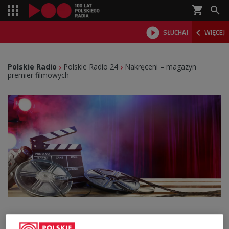
shopping_cart



SŁUCHAJ
WIĘCEJ

Polskie Radio
Polskie Radio 24
Nakręceni – magazyn
premier filmowych