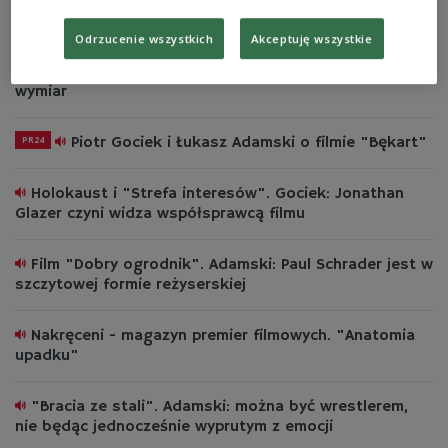
się zło"
Odrzucenie wszystkich
Akceptuję wszystkie
"20 dni w Mariupolu". Adamski: widzimy twarze
kobiet, dzieci, nagle okazuje się, że ta wojna ma realny
wymiar
Piotr Gociek i Łukasz Adamski o filmie "Bękart"
PR24
Holokaust i "Strefa interesów". Gociek: Jonathan
Glazer czyni widza współsprawcą filmu
Film "Dobry ogrodnik". Adamski: Paul Schrader jest w
szczytowej formie reżyserskiej
Nakręceni - magazyn premier filmowych. "Anatomia
upadku"
"Bracia ze stali". Adamski: można być wrestlerem,
nie będąc jednocześnie wyprutym z emocji