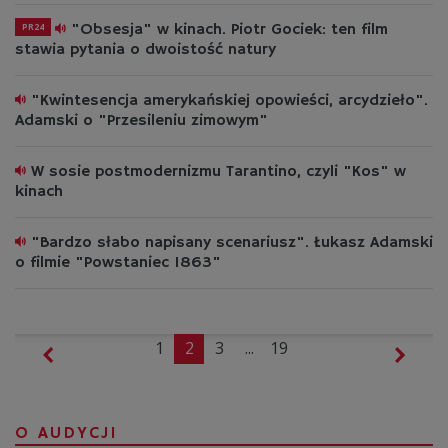
"Obsesja" w kinach. Piotr Gociek: ten film
PR24
stawia pytania o dwoistość natury
"Kwintesencja amerykańskiej opowieści, arcydzieło".
Adamski o "Przesileniu zimowym"
W sosie postmodernizmu Tarantino, czyli "Kos" w
kinach
"Bardzo słabo napisany scenariusz". Łukasz Adamski
o filmie "Powstaniec 1863"
1
2
3
...
19
O AUDYCJI