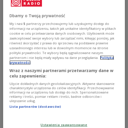
Nakręceni – magazyn premier filmowych
Dbamy o Twoją prywatność
My i nasi
5
partnerzy przechowujemy lub uzyskujemy dostęp do
NAKRĘCENI - MAGAZYN PREMIER
informacji na urządzeniu, takich jak unikalne identyfikatory w plikach
FILMOWYCH
cookie w celu przetwarzania danych osobowych. Użytkownik może
zaakceptować swoje wybory lub zarządzać nimi, klikając poniżej, jak
również skorzystać z prawa do sprzeciwu na podstawie prawnie
uzasadnionego interesu lub w dowolnym momencie na stronie
polityki prywatności. Te wybory będą sygnalizowane naszym
partnerom i nie będą miały wpływu na dane przeglądania.
Polityka
prywatności
Wraz z naszymi partnerami przetwarzamy dane w
celu zapewnienia:
Użycie dokładnych danych geolokalizacyjnych. Aktywne skanowanie
charakterystyki urządzenia do celów identyfikacji. Przechowywanie
informacji na urządzeniu lub dostęp do nich. Spersonalizowane
reklamy i treści, pomiar reklam i treści, badnie odbiorców i
ulepszanie usług.
"Ósemka ze sternikiem" - bardzo amerykańska
Lista partnerów (dostawców)
opowieść
Nakręceni - magazyn premier filmowych. "Gdy rodzi
Ustawienia zaawansowane