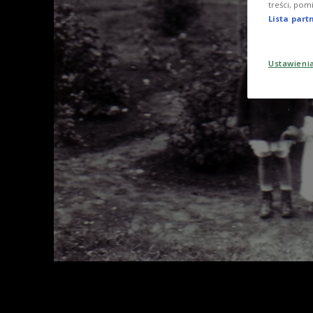
treści, pom
Lista par
Ustawieni