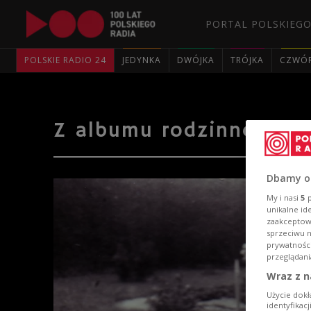
PORTAL POLSKIEGO
POLSKIE RADIO 24
JEDYNKA
DWÓJKA
TRÓJKA
CZWÓ
Z albumu rodzinnego
Dbamy o
My i nasi
5
p
unikalne id
zaakceptowa
sprzeciwu 
prywatnośc
przeglądani
Wraz z n
Użycie dokł
identyfikac