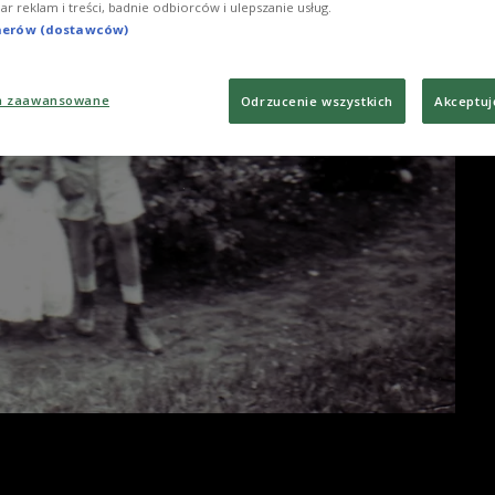
iar reklam i treści, badnie odbiorców i ulepszanie usług.
tnerów (dostawców)
a zaawansowane
Odrzucenie wszystkich
Akceptuj