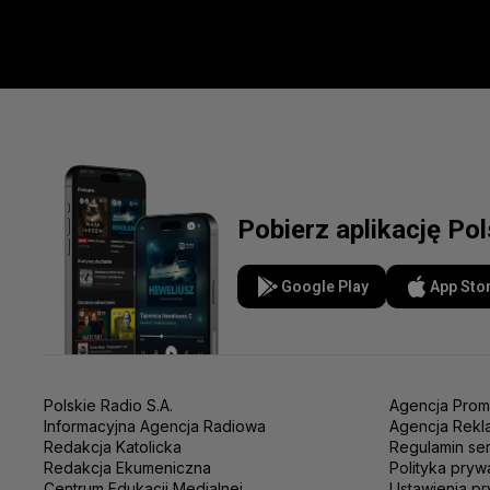
Pobierz aplikację Po
Google Play
App Sto
Polskie Radio S.A.
Agencja Prom
Informacyjna Agencja Radiowa
Agencja Rekl
Redakcja Katolicka
Regulamin se
Redakcja Ekumeniczna
Polityka pryw
Centrum Edukacji Medialnej
Ustawienia pr