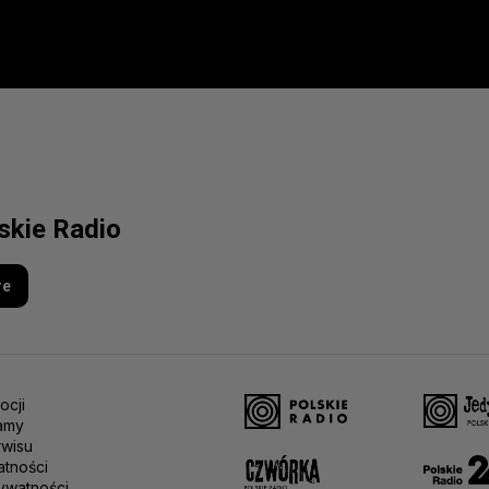
lskie Radio
re
ocji
amy
rwisu
atności
ywatności