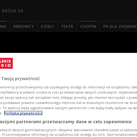
 RADIA SA
RKA
KIEROWCY
DZIECI
TEATR
CHOPIN
PR DLA ZAGRAN

 Twoją prywatność
artnerzy przechowujemy lub uzyskujemy dostęp do informacji na urządzeniu, taki
entyfikatory w plikach cookie w celu przetwarzania danych osobowych. Użytkown
ć swoje wybory lub zarządzać nimi, klikając poniżej, jak również skorzystać z pra
na podstawie prawnie uzasadnionego interesu lub w dowolnym momencie na stroni
i. Te wybory będą sygnalizowane naszym partnerom i nie będą miały wpływu na d
a.
Polityka prywatności
aszymi partnerami przetwarzamy dane w celu zapewnienia:
adnych danych geolokalizacyjnych. Aktywne skanowanie charakterystyki urządzen
ji. Przechowywanie informacji na urządzeniu lub dostęp do nich. Spersonalizowane