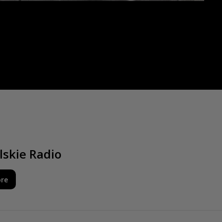
lskie Radio
ore