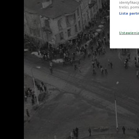
identyfikac
treści, pom
Lista par
Ustawieni