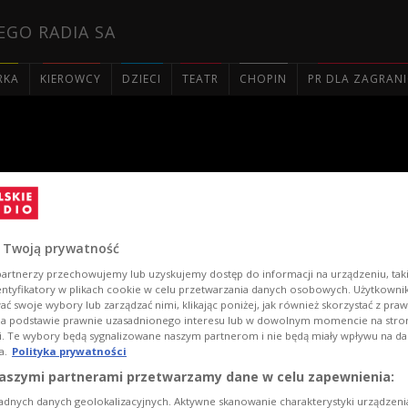
EGO RADIA SA
RKA
KIEROWCY
DZIECI
TEATR
CHOPIN
PR DLA ZAGRAN

Marzec 1968 w Polsce
 Twoją prywatność
artnerzy przechowujemy lub uzyskujemy dostęp do informacji na urządzeniu, taki
entyfikatory w plikach cookie w celu przetwarzania danych osobowych. Użytkown
ć swoje wybory lub zarządzać nimi, klikając poniżej, jak również skorzystać z pra
na podstawie prawnie uzasadnionego interesu lub w dowolnym momencie na stroni
i. Te wybory będą sygnalizowane naszym partnerom i nie będą miały wpływu na d
a.
Polityka prywatności
aszymi partnerami przetwarzamy dane w celu zapewnienia:
adnych danych geolokalizacyjnych. Aktywne skanowanie charakterystyki urządzen