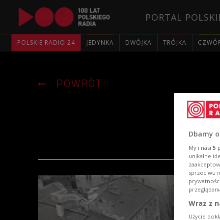
PORTAL POLSKI
POLSKIE RADIO 24
JEDYNKA
DWÓJKA
TRÓJKA
CZWÓ
POWRÓT
Dbamy o
My i nasi
5
p
unikalne id
zaakceptowa
sprzeciwu 
prywatnośc
przeglądani
Wraz z n
Użycie dokł