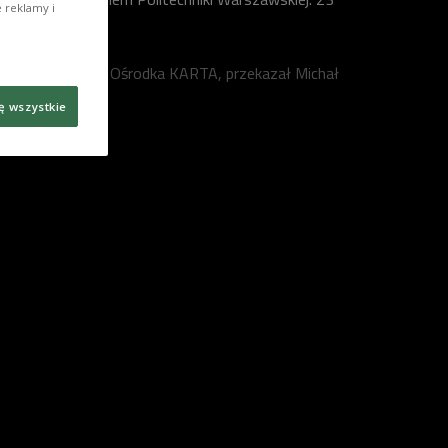
 reklamy i
marca 1968.
Foto: NN, zbiory Ośrodka KARTA, przekazał Michał
Spandowski
ę wszystkie