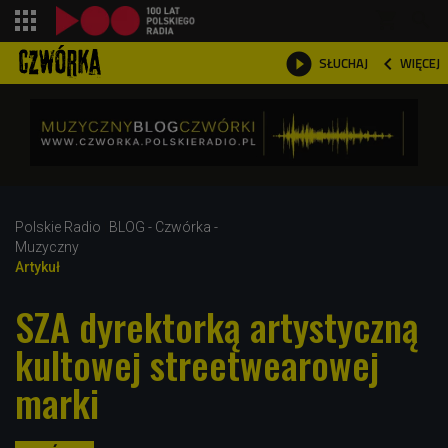
shopping_cart



WIĘCEJ
SŁUCHAJ

Polskie Radio
BLOG - Czwórka -
Muzyczny
Artykuł
SZA dyrektorką artystyczną
kultowej streetwearowej
marki