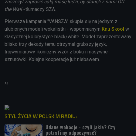
zaszczyt zaprosić całą masę ludzi, by stanęli z nami Off
the Wall -
tłumaczy SZA.
Pierwsza kampania "VANSZA" skupia się na jednym z
ulubionych modeli wokalistki - wspomnianym
Knu Skool
w
klasycznej kolorystyce black/white. Model zaprezentowany
blisko trzy dekady temu otrzymał grubszy język,
trójwymiarowy ikoniczny wzór z boku i masywne
sznurówki. Kolejne kooperacje już niebawem.
AŚ
STYL ŻYCIA W POLSKIM RADIU:
Udane wakacje - czyli jakie? Czy
potrafimy odpoczywać?