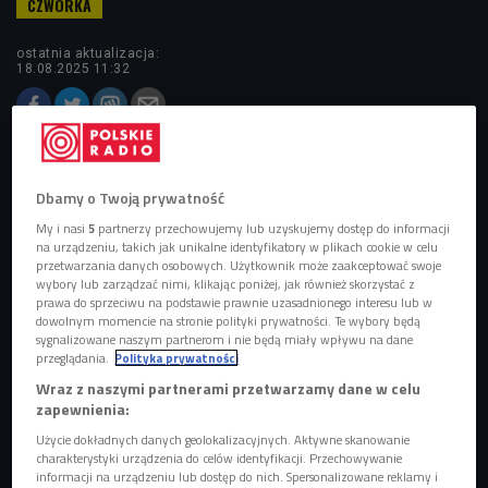
ostatnia aktualizacja:
18.08.2025 11:32
Obserwuj nas na
Dbamy o Twoją prywatność
Google News
My i nasi
5
partnerzy przechowujemy lub uzyskujemy dostęp do informacji
Nowy rozdział w karierze wokalistki.
na urządzeniu, takich jak unikalne identyfikatory w plikach cookie w celu
przetwarzania danych osobowych. Użytkownik może zaakceptować swoje
wybory lub zarządzać nimi, klikając poniżej, jak również skorzystać z
prawa do sprzeciwu na podstawie prawnie uzasadnionego interesu lub w
dowolnym momencie na stronie polityki prywatności. Te wybory będą
sygnalizowane naszym partnerom i nie będą miały wpływu na dane
przeglądania.
Polityka prywatności
Wraz z naszymi partnerami przetwarzamy dane w celu
zapewnienia:
Użycie dokładnych danych geolokalizacyjnych. Aktywne skanowanie
charakterystyki urządzenia do celów identyfikacji. Przechowywanie
informacji na urządzeniu lub dostęp do nich. Spersonalizowane reklamy i