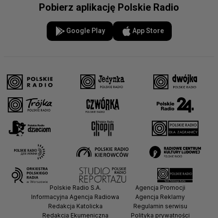
Pobierz aplikację Polskie Radio
Google Play
App Store
Polskie Radio S.A.
Agencja Promocji
Informacyjna Agencja Radiowa
Agencja Reklamy
Redakcja Katolicka
Regulamin serwisu
Redakcja Ekumeniczna
Polityka prywatności