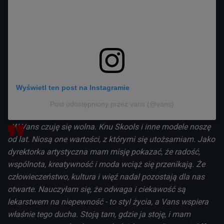
Wyświetl ten post na Instagramie
Post udostępniony przez vans (@vans)
- W Vans czuję się wolna. Knu Skools i inne modele noszę
od lat. Niosą one wartości, z którymi się utożsamiam. Jako
dyrektorka artystyczna mam misję pokazać, że radość,
wspólnota, kreatywność i moda wciąż się przenikają. Że
człowieczeństwo, kultura i więź nadal pozostają dla nas
otwarte. Nauczyłam się, że odwaga i ciekawość są
lekarstwem na niepewność - to styl życia, a Vans wspiera
właśnie tego ducha. Stoją tam, gdzie ja stoję, i mam