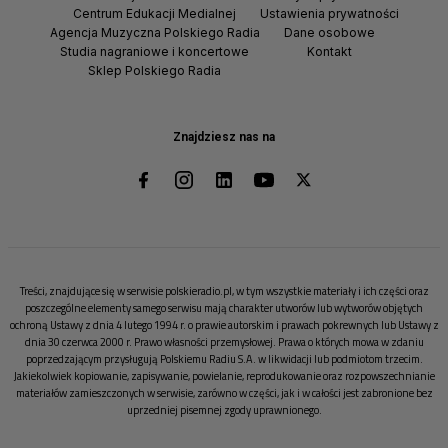
Centrum Edukacji Medialnej
Ustawienia prywatności
Agencja Muzyczna Polskiego Radia
Dane osobowe
Studia nagraniowe i koncertowe
Kontakt
Sklep Polskiego Radia
Znajdziesz nas na
Treści, znajdujące się w serwisie polskieradio.pl, w tym wszystkie materiały i ich części oraz
poszczególne elementy samego serwisu mają charakter utworów lub wytworów objętych
ochroną Ustawy z dnia 4 lutego 1994 r. o prawie autorskim i prawach pokrewnych lub Ustawy z
dnia 30 czerwca 2000 r. Prawo własności przemysłowej. Prawa o których mowa w zdaniu
poprzedzającym przysługują Polskiemu Radiu S.A. w likwidacji lub podmiotom trzecim.
Jakiekolwiek kopiowanie, zapisywanie, powielanie, reprodukowanie oraz rozpowszechnianie
materiałów zamieszczonych w serwisie, zarówno w części, jak i w całości jest zabronione bez
uprzedniej pisemnej zgody uprawnionego.