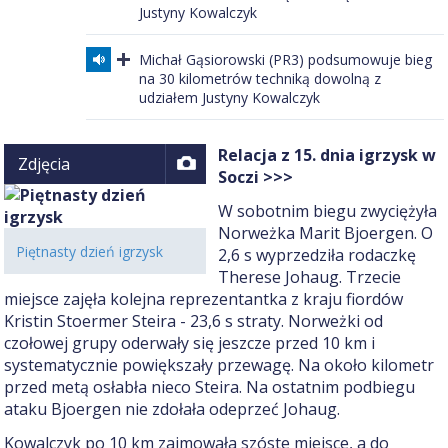
Justyny Kowalczyk
Michał Gąsiorowski (PR3) podsumowuje bieg
na 30 kilometrów techniką dowolną z
udziałem Justyny Kowalczyk
Relacja z 15. dnia igrzysk w
Zdjęcia
Soczi >>>
W sobotnim biegu zwyciężyła
Norweżka Marit Bjoergen. O
Piętnasty dzień igrzysk
2,6 s wyprzedziła rodaczkę
Therese Johaug. Trzecie
miejsce zajęła kolejna reprezentantka z kraju fiordów
Kristin Stoermer Steira - 23,6 s straty. Norweżki od
czołowej grupy oderwały się jeszcze przed 10 km i
systematycznie powiększały przewagę. Na około kilometr
przed metą osłabła nieco Steira. Na ostatnim podbiegu
ataku Bjoergen nie zdołała odeprzeć Johaug.
Kowalczyk po 10 km zajmowała szóste miejsce, a do