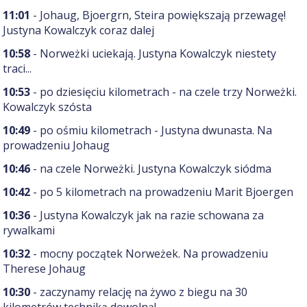
11:01
- Johaug, Bjoergrn, Steira powiększają przewagę!
Justyna Kowalczyk coraz dalej
10:58
- Norweżki uciekają. Justyna Kowalczyk niestety
traci...
10:53
- po dziesięciu kilometrach - na czele trzy Norweżki.
Kowalczyk szósta
10:49
- po ośmiu kilometrach - Justyna dwunasta. Na
prowadzeniu Johaug
10:46
- na czele Norweżki. Justyna Kowalczyk siódma
10:42
- po 5 kilometrach na prowadzeniu Marit Bjoergen
10:36
- Justyna Kowalczyk jak na razie schowana za
rywalkami
10:32
- mocny początek Norweżek. Na prowadzeniu
Therese Johaug
10:30
- zaczynamy relację na żywo z biegu na 30
kilometrów techniką dowolną!