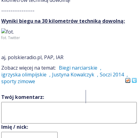
------------------
Wyniki biegu na 30 kilometrów techniką dowolną:
fot. Twitter
aj, polskieradio.pl, PAP, IAR
Zobacz więcej na temat:
Biegi narciarskie
,
igrzyska olimpijskie
,
Justyna Kowalczyk
,
Soczi 2014
,
sporty zimowe
0
Twój komentarz:
Imię / nick: