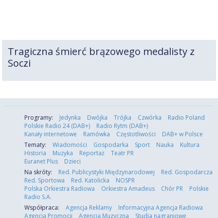
Tragiczna śmierć brązowego medalisty z
Soczi
Programy:
Jedynka
Dwójka
Trójka
Czwórka
Radio Poland
Polskie Radio 24 (DAB+)
Radio Rytm (DAB+)
Kanały internetowe
Ramówka
Częstotliwości
DAB+ w Polsce
Tematy:
Wiadomości
Gospodarka
Sport
Nauka
Kultura
Historia
Muzyka
Reportaż
Teatr PR
Euranet Plus
Dzieci
Na skróty:
Red. Publicystyki Międzynarodowej
Red. Gospodarcza
Red. Sportowa
Red. Katolicka
NOSPR
Polska Orkiestra Radiowa
Orkiestra Amadeus
Chór PR
Polskie
Radio S.A.
Współpraca:
Agencja Reklamy
Informacyjna Agencja Radiowa
Agencja Promocji
Agencja Muzyczna
Studia nagraniowe