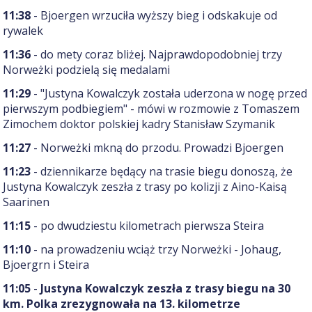
11:38
- Bjoergen wrzuciła wyższy bieg i odskakuje od
rywalek
11:36
- do mety coraz bliżej. Najprawdopodobniej trzy
Norweżki podzielą się medalami
11:29
- "Justyna Kowalczyk została uderzona w nogę przed
pierwszym podbiegiem" - mówi w rozmowie z Tomaszem
Zimochem doktor polskiej kadry Stanisław Szymanik
11:27
- Norweżki mkną do przodu. Prowadzi Bjoergen
11:23
- dziennikarze będący na trasie biegu donoszą, że
Justyna Kowalczyk zeszła z trasy po kolizji z Aino-Kaisą
Saarinen
11:15
- po dwudziestu kilometrach pierwsza Steira
11:10
- na prowadzeniu wciąż trzy Norweżki - Johaug,
Bjoergrn i Steira
11:05
-
Justyna Kowalczyk zeszła z trasy biegu na 30
km. Polka zrezygnowała na 13. kilometrze