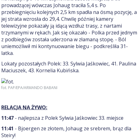
prowadzącej wówczas Johaug traciła 5,4 s. Po
przebiegnięciu kolejnych 2,5 km spadła na ósmą pozycję, a
jej strata wzrosła do 29,4. Chwilę później kamery
telewizyjne pokazały ją idącą wzdłuż trasy, z nartami
trzymanymi w rękach. Jak się okazało - Polka przed jednym
z podbiegów została uderzona w złamaną stopę. - Ból
uniemożliwił mi kontynuowanie biegu - podkreśliła 31-
latka.
Lokaty pozostałych Polek: 33. Sylwia Jaśkowiec, 41. Paulina
Maciuszek, 43. Kornelia Kubińska.
fot. PAP/EPA/ARMANDO BABANI
RELACJA NA ŻYWO:
11:47
- najlepsza z Polek Sylwia Jaśkowiec 33. miejsce
11:41
- Bjoergen ze złotem, Johaug ze srebrem, brąz dla
Steiry!