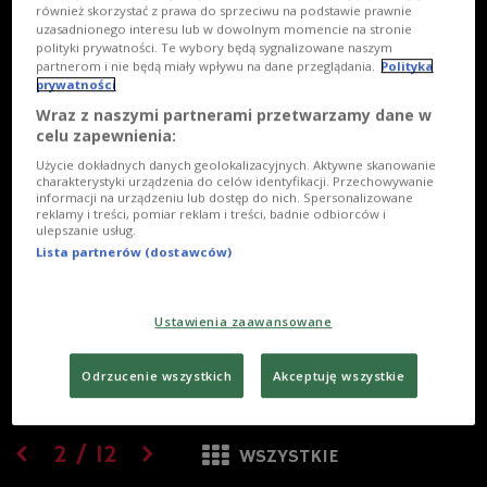
również skorzystać z prawa do sprzeciwu na podstawie prawnie
uzasadnionego interesu lub w dowolnym momencie na stronie
polityki prywatności. Te wybory będą sygnalizowane naszym
partnerom i nie będą miały wpływu na dane przeglądania.
Polityka
prywatności
Wraz z naszymi partnerami przetwarzamy dane w
celu zapewnienia:
Użycie dokładnych danych geolokalizacyjnych. Aktywne skanowanie
charakterystyki urządzenia do celów identyfikacji. Przechowywanie
informacji na urządzeniu lub dostęp do nich. Spersonalizowane
reklamy i treści, pomiar reklam i treści, badnie odbiorców i
ulepszanie usług.
Lista partnerów (dostawców)
Ustawienia zaawansowane
Odrzucenie wszystkich
Akceptuję wszystkie
2
/
12
WSZYSTKIE