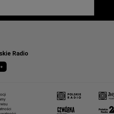
lskie Radio
re
ocji
amy
rwisu
atności
ywatności