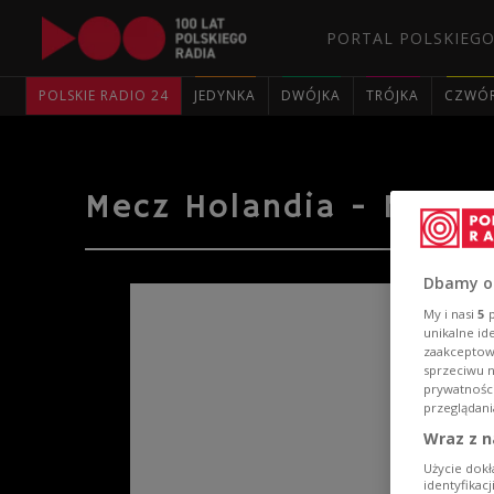
PORTAL POLSKIEGO
POLSKIE RADIO 24
JEDYNKA
DWÓJKA
TRÓJKA
CZWÓ
Mecz Holandia - Meksy
Dbamy o
My i nasi
5
p
unikalne id
zaakceptowa
sprzeciwu 
prywatnośc
przeglądani
Wraz z n
Użycie dokł
identyfikac