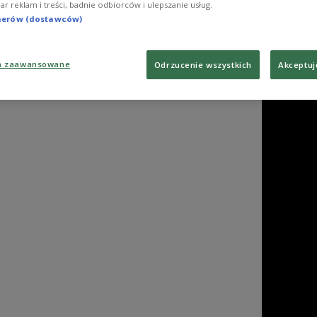
iar reklam i treści, badnie odbiorców i ulepszanie usług.
tnerów (dostawców)
a zaawansowane
Odrzucenie wszystkich
Akceptuj