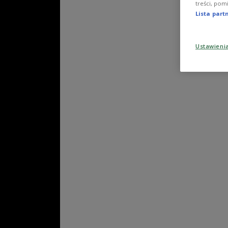
treści, pom
Lista par
Ustawieni