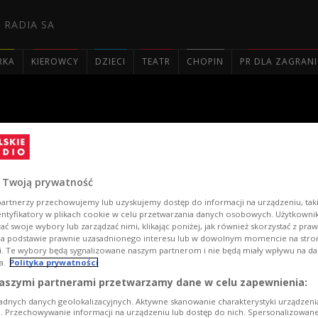
 RADIA SA
RKA
KIEROWCY
DZIECI
TEATR
CHOPIN
PR DLA ZAGRAN

k
 Twoją prywatność
artnerzy przechowujemy lub uzyskujemy dostęp do informacji na urządzeniu, taki
entyfikatory w plikach cookie w celu przetwarzania danych osobowych. Użytkown
ć swoje wybory lub zarządzać nimi, klikając poniżej, jak również skorzystać z pra
na podstawie prawnie uzasadnionego interesu lub w dowolnym momencie na stroni
i. Te wybory będą sygnalizowane naszym partnerom i nie będą miały wpływu na d
a.
Polityka prywatności
aszymi partnerami przetwarzamy dane w celu zapewnienia:
adnych danych geolokalizacyjnych. Aktywne skanowanie charakterystyki urządzen
ji. Przechowywanie informacji na urządzeniu lub dostęp do nich. Spersonalizowane