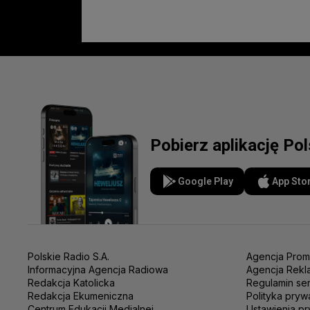
Pobierz aplikację Po
Google Play
App Sto
Polskie Radio S.A.
Agencja Prom
Informacyjna Agencja Radiowa
Agencja Rekl
Redakcja Katolicka
Regulamin se
Redakcja Ekumeniczna
Polityka pryw
Centrum Edukacji Medialnej
Ustawienia pr