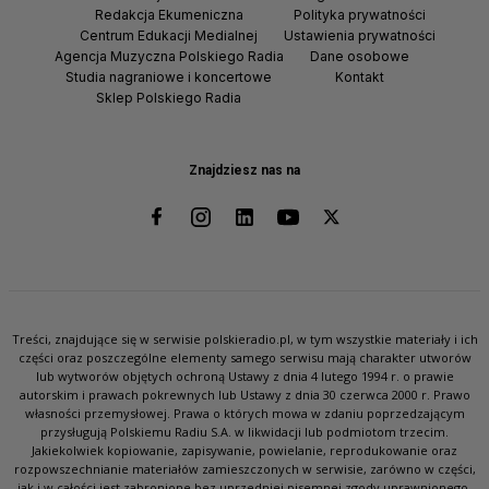
Redakcja Ekumeniczna
Polityka prywatności
Centrum Edukacji Medialnej
Ustawienia prywatności
Agencja Muzyczna Polskiego Radia
Dane osobowe
Studia nagraniowe i koncertowe
Kontakt
Sklep Polskiego Radia
Znajdziesz nas na
Treści, znajdujące się w serwisie polskieradio.pl, w tym wszystkie materiały i ich
części oraz poszczególne elementy samego serwisu mają charakter utworów
lub wytworów objętych ochroną Ustawy z dnia 4 lutego 1994 r. o prawie
autorskim i prawach pokrewnych lub Ustawy z dnia 30 czerwca 2000 r. Prawo
własności przemysłowej. Prawa o których mowa w zdaniu poprzedzającym
przysługują Polskiemu Radiu S.A. w likwidacji lub podmiotom trzecim.
Jakiekolwiek kopiowanie, zapisywanie, powielanie, reprodukowanie oraz
rozpowszechnianie materiałów zamieszczonych w serwisie, zarówno w części,
jak i w całości jest zabronione bez uprzedniej pisemnej zgody uprawnionego.