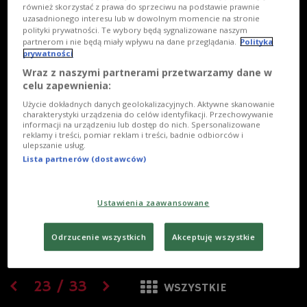
również skorzystać z prawa do sprzeciwu na podstawie prawnie
uzasadnionego interesu lub w dowolnym momencie na stronie
polityki prywatności. Te wybory będą sygnalizowane naszym
partnerom i nie będą miały wpływu na dane przeglądania.
Polityka
prywatności
Wraz z naszymi partnerami przetwarzamy dane w
celu zapewnienia:
Użycie dokładnych danych geolokalizacyjnych. Aktywne skanowanie
charakterystyki urządzenia do celów identyfikacji. Przechowywanie
informacji na urządzeniu lub dostęp do nich. Spersonalizowane
reklamy i treści, pomiar reklam i treści, badnie odbiorców i
ulepszanie usług.
Lista partnerów (dostawców)
Ustawienia zaawansowane
Odrzucenie wszystkich
Akceptuję wszystkie
23
/
33
WSZYSTKIE